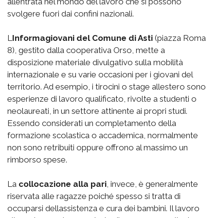
allentrata nel mondo del lavoro che si possono
svolgere fuori dai confini nazionali.
L
Informagiovani del Comune di Asti
(piazza Roma
8), gestito dalla cooperativa Orso, mette a
disposizione materiale divulgativo sulla mobilità
internazionale e su varie occasioni per i giovani del
territorio. Ad esempio, i tirocini o stage allestero sono
esperienze di lavoro qualificato, rivolte a studenti o
neolaureati, in un settore attinente ai propri studi.
Essendo considerati un completamento della
formazione scolastica o accademica, normalmente
non sono retribuiti oppure offrono al massimo un
rimborso spese.
La
collocazione alla pari
, invece, è generalmente
riservata alle ragazze poiché spesso si tratta di
occuparsi dellassistenza e cura dei bambini. Il lavoro