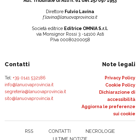
Aut. Tribunale di Asti n. 61 del 25/09/1953
Direttore
Fulvio Lavina
f.lavina@lanuovaprovincia.it
Società editrice
Editrice OMNIA S.r.l.
via Monsignor Rossi 3 -14100 Asti
P.Iva 00080200058
Contatti
Note legali
Tel:
+39 0141 532186
Privacy Policy
info@lanuovaprovincia.it
Cookie Policy
segreteria@lanuovaprovincia.it
Dichiarazione di
sito@lanuovaprovincia.it
accessibilità
Aggiorna le preferenze
sui cookie
RSS
CONTATTI
NECROLOGIE
ULTIME NOTIZIE