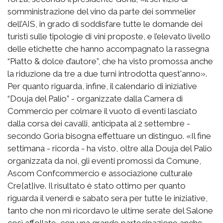
somministrazione del vino da parte dei sommelier
dell’AIS, in grado di soddisfare tutte le domande dei
turisti sulle tipologie di vini proposte, e l’elevato livello
delle etichette che hanno accompagnato la rassegna
“Piatto & dolce d’autore”, che ha visto promossa anche
la riduzione da tre a due turni introdotta quest'anno».
Per quanto riguarda, infine, il calendario di iniziative
“Douja del Palio” - organizzate dalla Camera di
Commercio per colmare il vuoto di eventi lasciato
dalla corsa dei cavalli, anticipata al 2 settembre -
secondo Goria bisogna effettuare un distinguo. «Il fine
settimana - ricorda - ha visto, oltre alla Douja del Palio
organizzata da noi, gli eventi promossi da Comune,
Ascom Confcommercio e associazione culturale
Cre[at]ive. Il risultato è stato ottimo per quanto
riguarda il venerdì e sabato sera per tutte le iniziative,
tanto che non mi ricordavo le ultime serate del Salone
così affollate, con una grande partecipazione anche