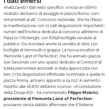
I dati emersi
Analizzando i dati nello specifico, si nota un ottimo
risultato del banco di assaggio in piazza Roma, con i
vini premiati al 46° Concorso nazionale, che ha chiuso
la manifestazione con 11.248 degustazioni. Importanti i
numeri dell’Enoteca dedicata al concorso all’interno di
Palazzo Ottolenghi, con 8.858 bottiglie vendute al
pubblico. Da ricordare anche la vendita di oltre 150
bottiglie di Vermouth e grappa. La nuova location di
Piemonte Land of Perfection, che ha animato piazza
San Secondo con uno spazio dedicato ai Consorzi di
tutela piemontesi associati, è stata apprezzata con
ben 7.774 degustazioni effettuate (sommate a quelle in
piazza Roma, arrivano appunto a 19.022, in aumento
rispetto alle 16.870 dell’anno scorso). «A conclusione
della Douja d’Or - ha commentato
Filippo Mobrici,
presidente di Piemonte Land of Perfection
-
possiamo senza dubbio affermare che il Sistema