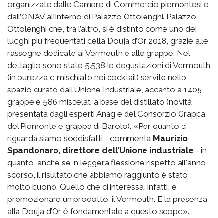
organizzate dalle Camere di Commercio piemontesi e
dall’ONAV all’interno di Palazzo Ottolenghi. Palazzo
Ottolenghi che, tra l’altro, si è distinto come uno dei
luoghi più frequentati della Douja d’Or 2018, grazie alle
rassegne dedicate ai Vermouth e alle grappe. Nel
dettaglio sono state 5.538 le degustazioni di Vermouth
(in purezza o mischiato nei cocktail) servite nello
spazio curato dall’Unione Industriale, accanto a 1405
grappe e 586 miscelati a base del distillato (novità
presentata dagli esperti Anag e del Consorzio Grappa
del Piemonte e grappa di Barolo). «Per quanto ci
riguarda siamo soddisfatti - commenta
Maurizio
Spandonaro, direttore dell’Unione industriale
- in
quanto, anche se in leggera flessione rispetto all'anno
scorso, il risultato che abbiamo raggiunto è stato
molto buono. Quello che ci interessa, infatti, è
promozionare un prodotto, il Vermouth. E la presenza
alla Douja d’Or è fondamentale a questo scopo».