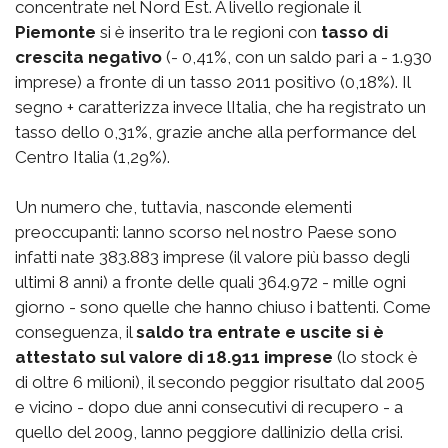
concentrate nel Nord Est. A livello regionale il
Piemonte
si è inserito tra le regioni con
tasso di
crescita negativo
(- 0,41%, con un saldo pari a - 1.930
imprese) a fronte di un tasso 2011 positivo (0,18%). Il
segno + caratterizza invece lItalia, che ha registrato un
tasso dello 0,31%, grazie anche alla performance del
Centro Italia (1,29%).
Un numero che, tuttavia, nasconde elementi
preoccupanti: lanno scorso nel nostro Paese sono
infatti nate 383.883 imprese (il valore più basso degli
ultimi 8 anni) a fronte delle quali 364.972 - mille ogni
giorno - sono quelle che hanno chiuso i battenti. Come
conseguenza, il
saldo tra entrate e uscite si è
attestato sul valore di 18.911 imprese
(lo stock è
di oltre 6 milioni), il secondo peggior risultato dal 2005
e vicino - dopo due anni consecutivi di recupero - a
quello del 2009, lanno peggiore dallinizio della crisi.