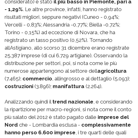
considerato) è stato
il più basso in Piemonte, pari a
- 1,29%
. Le altre province, infatti, hanno registrato
risultati migliori, seppure negativi (Cuneo - 0,94%;
Vercelli - 0,83%; Alessandria -0,77%; Biella -0,72%;
Torino - 0,15%) ad eccezione di Novara, che ha
registrato un tasso positivo (0,52%). Tornando
allAstigiano, allo scorso 31 dicembre erano registrate
25.387 imprese (di cui 6.729 artigiane). Osservando la
distribuzione per settori, poi, si nota come le più
numerose appartengono al settore dell
agricoltura
(7.465);
commercio
, allingrosso e al dettaglio (5.093);
costruzioni
(3.896);
manifattura
(2.264).
Analizzando quindi il
trend nazionale
, e considerando
la ripartizione per macro-regioni, si nota come il conto
più salato del 2012 è stato pagato dalle
imprese del
Nord
che - Lombardia esclusa -
complessivamente
hanno perso 6.600 imprese
, i tre quarti delle quali