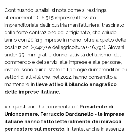
Continuando lanalisi, si nota come si restringa
ulteriormente (- 6.515 imprese) il tessuto
imprenditoriale dellindustria manifatturiera  trascinato
dalla forte contrazione dellartigianato, che chiude
lanno con 20.319 imprese in meno  oltre a quello delle
costruzioni (-7.427) e dellagricoltura (-16.791). Giovani
under 35, immigrati e donne, attività del turismo, del
commercio e dei servizi alle imprese e alle persone,
invece, sono quindi state le tipologie di imprenditori e i
settori di attività che, nel 2012, hanno consentito a
mantenere
in lieve attivo il bilancio anagrafico
delle imprese italiane
.
«In questi anni  ha commentato il
Presidente di
Unioncamere, Ferruccio Dardanello
-
le imprese
italiane hanno fatto letteralmente dei miracoli
per restare sul mercato
. In tante, anche in assenza