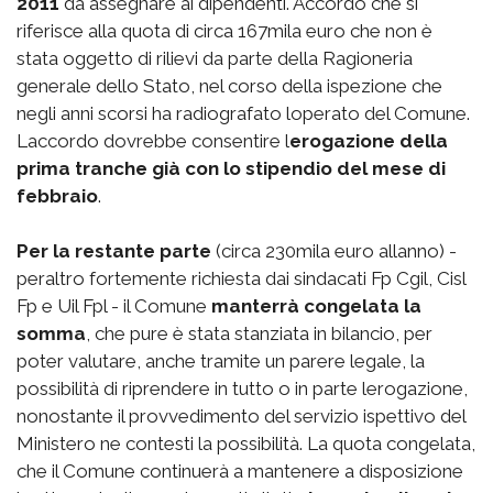
2011
da assegnare ai dipendenti. Accordo che si
riferisce alla quota di circa 167mila euro che non è
stata oggetto di rilievi da parte della Ragioneria
generale dello Stato, nel corso della ispezione che
negli anni scorsi ha radiografato loperato del Comune.
Laccordo dovrebbe consentire l
erogazione della
prima tranche già con lo stipendio del mese di
febbraio
.
Per la restante parte
(circa 230mila euro allanno) -
peraltro fortemente richiesta dai sindacati Fp Cgil, Cisl
Fp e Uil Fpl - il Comune
manterrà congelata la
somma
, che pure è stata stanziata in bilancio, per
poter valutare, anche tramite un parere legale, la
possibilità di riprendere in tutto o in parte lerogazione,
nonostante il provvedimento del servizio ispettivo del
Ministero ne contesti la possibilità. La quota congelata,
che il Comune continuerà a mantenere a disposizione