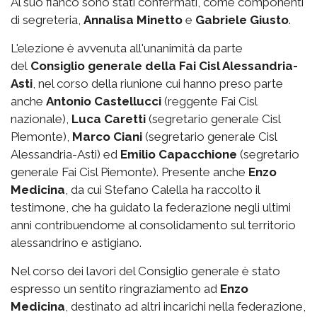
Al suo fianco sono stati confermati, come componenti
di segreteria,
Annalisa Minetto
e
Gabriele Giusto
.
L'elezione è avvenuta all'unanimità da parte
del
Consiglio generale della Fai Cisl Alessandria-
Asti
, nel corso della riunione cui hanno preso parte
anche
Antonio Castellucci
(reggente Fai Cisl
nazionale),
Luca Caretti
(segretario generale Cisl
Piemonte),
Marco Ciani
(segretario generale Cisl
Alessandria-Asti) ed
Emilio Capacchione
(segretario
generale Fai Cisl Piemonte). Presente anche
Enzo
Medicina
, da cui Stefano Calella ha raccolto il
testimone, che ha guidato la federazione negli ultimi
anni contribuendome al consolidamento sul territorio
alessandrino e astigiano.
Nel corso dei lavori del Consiglio generale è stato
espresso un sentito ringraziamento ad
Enzo
Medicina
, destinato ad altri incarichi nella federazione,