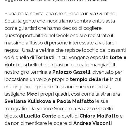
E una bella novità laria che si respira in via Quintino
Sella, la gente che incontriamo sembra entusiasta
come gli artisti che hanno deciso di cogliere
questopportunità e nel week end si è registrato il
massimo afflusso di persone interessate a visitare i
negozi. Unaltra vetrina che rapisce locchio dei passanti
ed è quella di
Tortasti
, in cui vengono esposte
torte e
dolci
così belli che è quasi un peccato mangiarli. Il
nostro giro termina a
Palazzo Gazelli
, diventato per
loccasione un vero e proprio
tempio dellarte
in cui
espongono le proprie creazioni numerosi artisti,
lastigiano
Mec
i propri quadri, così come la straniera
Svetlana Kuliskova e Paola Malfatto
le sue
fotografie. Da vedere Sempre a Palazzo Gazelli i
bijoux di
Lucilla Conte
e quelli di
Chiara Malfatto
e
da non dimenticare le opere di
Andrea Visconti
.