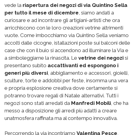
vede la
riapertura dei negozi di via Quintino Sella
per tutto il mese di dicembre
, siamo andati a
curiosare e ad incontrare gli artigiani-artisti che ora
arricchiscono con le loro creazioni vetrine altrimenti
vuote. Come imbocchiamo via Quintino Sella veniamo
accolti dalle cicogne, istallazioni poste sui balconi delle
case che con il buio si accendono ad illuminare la Via e
a simboleggiarne la rinascita. Le
vetrine dei negozi
si
presentano subito
accattivanti ed espongono i
generi più diversi
, abbigliamento e accessori, gioielli,
sculture, torte e addobbi per feste, insomma una vera
e propria esplosione creativa dove certamente si
potranno trovare regali di Natale alternativi. Tutti i
negozi sono stati arredati da
Manfredi Mobili
, che ha
messo a disposizione gli arredi più adatti a creare
unatmosfera raffinata ma al contempo innovativa.
Percorrendo la via incontriamo
Valentina Pesce
,