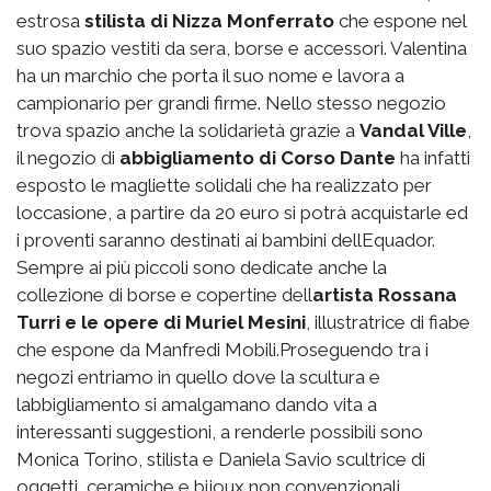
estrosa
stilista di Nizza Monferrato
che espone nel
suo spazio vestiti da sera, borse e accessori. Valentina
ha un marchio che porta il suo nome e lavora a
campionario per grandi firme. Nello stesso negozio
trova spazio anche la solidarietà grazie a
Vandal Ville
,
il negozio di
abbigliamento di Corso Dante
ha infatti
esposto le magliette solidali che ha realizzato per
loccasione, a partire da 20 euro si potrà acquistarle ed
i proventi saranno destinati ai bambini dellEquador.
Sempre ai più piccoli sono dedicate anche la
collezione di borse e copertine dell
artista Rossana
Turri e le opere di Muriel Mesini
, illustratrice di fiabe
che espone da Manfredi Mobili.Proseguendo tra i
negozi entriamo in quello dove la scultura e
labbigliamento si amalgamano dando vita a
interessanti suggestioni, a renderle possibili sono
Monica Torino, stilista e Daniela Savio scultrice di
oggetti, ceramiche e bijoux non convenzionali.