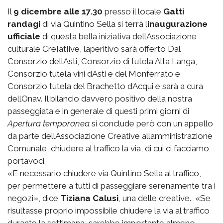
Il
9 dicembre alle 17.30
presso il locale 
Gatti
randagi
 di via Quintino Sella si terrà l
inaugurazione
ufficiale
di questa bella iniziativa dellAssociazione
culturale Cre[at]ive, laperitivo sarà offerto Dal
Consorzio dellAsti, Consorzio di tutela Alta Langa,
Consorzio tutela vini dAsti e del Monferrato e
Consorzio tutela del Brachetto dAcqui e sarà a cura
dellOnav. Il bilancio davvero positivo della nostra
passeggiata e in generale di questi primi giorni di
Apertura temporanea
 si conclude però con un appello
da parte dellAssociazione Creative allamministrazione
Comunale, chiudere al traffico la via, di cui ci facciamo
portavoci.
«E necessario chiudere via Quintino Sella al traffico,
per permettere a tutti di passeggiare serenamente tra i
negozi», dice
Tiziana Calusi
, una delle creative. «Se
risultasse proprio impossibile chiudere la via al traffico
durante la settimana, sarebbe importante almeno