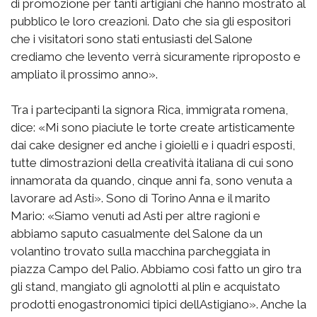
di promozione per tanti artigiani che hanno mostrato al
pubblico le loro creazioni. Dato che sia gli espositori
che i visitatori sono stati entusiasti del Salone
crediamo che levento verrà sicuramente riproposto e
ampliato il prossimo anno».
Tra i partecipanti la signora Rica, immigrata romena,
dice: «Mi sono piaciute le torte create artisticamente
dai cake designer ed anche i gioielli e i quadri esposti,
tutte dimostrazioni della creatività italiana di cui sono
innamorata da quando, cinque anni fa, sono venuta a
lavorare ad Asti». Sono di Torino Anna e il marito
Mario: «Siamo venuti ad Asti per altre ragioni e
abbiamo saputo casualmente del Salone da un
volantino trovato sulla macchina parcheggiata in
piazza Campo del Palio. Abbiamo così fatto un giro tra
gli stand, mangiato gli agnolotti al plin e acquistato
prodotti enogastronomici tipici dellAstigiano». Anche la