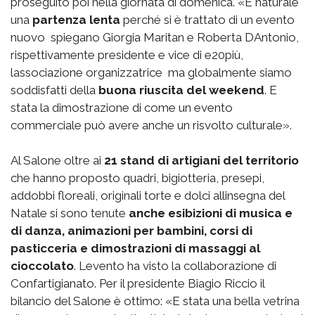
proseguito poi nella giornata di domenica. «E naturale
una
partenza lenta
perché si è trattato di un evento
nuovo  spiegano Giorgia Maritan e Roberta DAntonio,
rispettivamente presidente e vice di e20più,
lassociazione organizzatrice  ma globalmente siamo
soddisfatti della
buona riuscita del weekend
. E
stata la dimostrazione di come un evento
commerciale può avere anche un risvolto culturale».
Al Salone oltre ai
21 stand di artigiani del territorio
che hanno proposto quadri, bigiotteria, presepi,
addobbi floreali, originali torte e dolci allinsegna del
Natale si sono tenute
anche esibizioni di musica e
di danza, animazioni per bambini, corsi di
pasticceria e dimostrazioni di massaggi al
cioccolato
. Levento ha visto la collaborazione di
Confartigianato. Per il presidente Biagio Riccio il
bilancio del Salone è ottimo: «E stata una bella vetrina