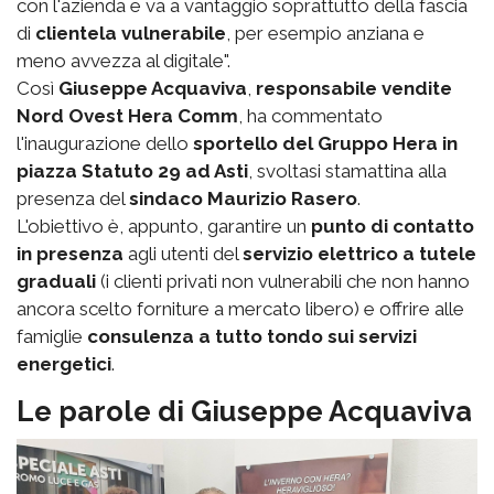
con l'azienda e va a vantaggio soprattutto della fascia
di
clientela vulnerabile
, per esempio anziana e
meno avvezza al digitale".
Così
Giuseppe Acquaviva
,
responsabile vendite
Nord Ovest Hera Comm
, ha commentato
l'inaugurazione dello
sportello del Gruppo Hera in
piazza Statuto 29 ad Asti
, svoltasi stamattina alla
presenza del
sindaco Maurizio Rasero
.
L'obiettivo è, appunto, garantire un
punto di contatto
in presenza
agli utenti del
servizio elettrico a tutele
graduali
(i clienti privati non vulnerabili che non hanno
ancora scelto forniture a mercato libero) e offrire alle
famiglie
consulenza a tutto tondo sui servizi
energetici
.
Le parole di Giuseppe Acquaviva