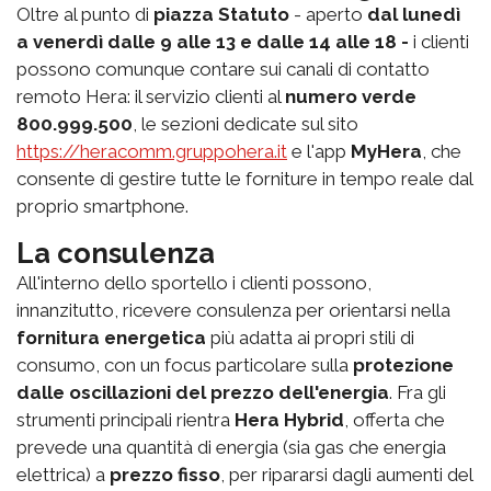
Oltre al punto di
piazza Statuto
- aperto
dal lunedì
a venerdì dalle 9 alle 13 e dalle 14 alle 18 -
i clienti
possono comunque contare sui canali di contatto
remoto Hera: il servizio clienti al
numero verde
800.999.500
, le sezioni dedicate sul sito
https://heracomm.gruppohera.it
e l'app
MyHera
, che
consente di gestire tutte le forniture in tempo reale dal
proprio smartphone.
La consulenza
All'interno dello sportello i clienti possono,
innanzitutto, ricevere consulenza per orientarsi nella
fornitura energetica
più adatta ai propri stili di
consumo, con un focus particolare sulla
protezione
dalle oscillazioni del prezzo dell'energia
. Fra gli
strumenti principali rientra
Hera Hybrid
, offerta che
prevede una quantità di energia (sia gas che energia
elettrica) a
prezzo fisso
, per ripararsi dagli aumenti del