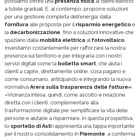
possiamo offrire una
presenza fisica
ai clienti elettrici
a tutele graduali. E, al contempo, proporre soluzioni
per una gestione completa dell'energia: dalla
fornitura
alle proposte per il
risparmio energetico
e
la
decarbonizzazione
, fino a soluzioni innovative che
spaziano dalla
mobilità elettrica
al
fotovoltaico
.
Investiamo costantemente per rafforzare la nostra
presenza sul territorio e per integrarla con i nostri
servizi digitali come la
bolletta smart
, che aiuta i
clienti a capire, direttamente online, cosa pagano e
come consumano, anticipando e integrando la nuova
normativa
Arera sulla trasparenza delle fatture»
.
«Vicinanza intesa, quindi, come ascolto e relazione
diretta con i clienti, complementare alla
trasformazione digitale per semplificare la vita delle
persone e aiutarle a risparmiare. In questa prospettiva,
lo
sportello di Asti
rappresenta una tappa importante
per il nostro consolidamento in
Piemonte
, a conferma