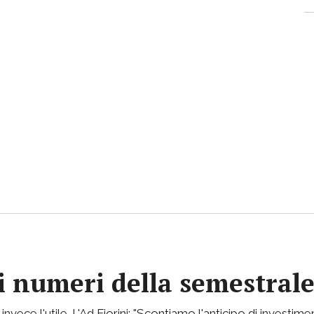
 i numeri della semestral
ece l'utile. L'Ad Fiorini: "Scontiamo l'anticipo di investimen