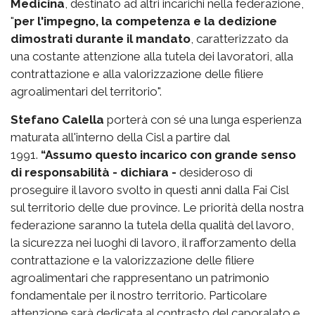
Medicina
, destinato ad altri incarichi nella federazione,
"
per l'impegno, la competenza e la dedizione
dimostrati durante il mandato
, caratterizzato da
una costante attenzione alla tutela dei lavoratori, alla
contrattazione e alla valorizzazione delle filiere
agroalimentari del territorio".
Stefano Calella
porterà con sé una lunga esperienza
maturata all'interno della Cisl a partire dal
1991.
“Assumo questo incarico con grande senso
di responsabilità - dichiara -
desideroso di
proseguire il lavoro svolto in questi anni dalla Fai Cisl
sul territorio delle due province. Le priorità della nostra
federazione saranno la tutela della qualità del lavoro,
la sicurezza nei luoghi di lavoro, il rafforzamento della
contrattazione e la valorizzazione delle filiere
agroalimentari che rappresentano un patrimonio
fondamentale per il nostro territorio. Particolare
attenzione sarà dedicata al contrasto del caporalato e