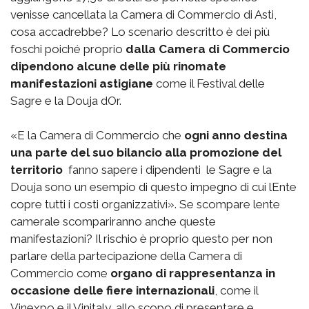
venisse cancellata la Camera di Commercio di Asti,
cosa accadrebbe? Lo scenario descritto è dei più
foschi poiché proprio
dalla Camera di Commercio
dipendono alcune delle più rinomate
manifestazioni astigiane
come il Festival delle
Sagre e la Douja dOr.
«E la Camera di Commercio che
ogni anno destina
una parte del suo bilancio alla promozione del
territorio
 fanno sapere i dipendenti  le Sagre e la
Douja sono un esempio di questo impegno di cui lEnte
copre tutti i costi organizzativi». Se scompare lente
camerale scompariranno anche queste
manifestazioni? Il rischio è proprio questo per non
parlare della partecipazione della Camera di
Commercio come
organo di rappresentanza in
occasione delle fiere internazionali
, come il
Vinexpo e il Vinitaly, allo scopo di presentare e