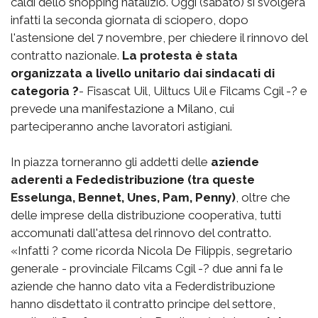
caldi dello shopping natalizio. Oggi (sabato) si svolgerà
infatti la seconda giornata di sciopero, dopo
l'astensione del 7 novembre, per chiedere il rinnovo del
contratto nazionale.
La protesta è stata
organizzata a livello unitario dai sindacati di
categoria ?
- Fisascat Uil, Uiltucs Uil e Filcams Cgil -? e
prevede una manifestazione a Milano, cui
parteciperanno anche lavoratori astigiani.
In piazza torneranno gli addetti delle
aziende
aderenti a Fededistribuzione (tra queste
Esselunga, Bennet, Unes, Pam, Penny)
, oltre che
delle imprese della distribuzione cooperativa, tutti
accomunati dall'attesa del rinnovo del contratto.
«Infatti ? come ricorda Nicola De Filippis, segretario
generale - provinciale Filcams Cgil -? due anni fa le
aziende che hanno dato vita a Federdistribuzione
hanno disdettato il contratto principe del settore,