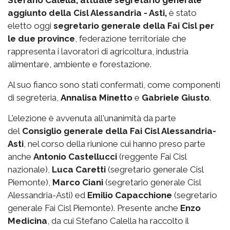
Stefano Calella, attuale segretario generale
aggiunto della Cisl Alessandria - Asti,
è stato
eletto oggi
segretario generale della Fai Cisl per
le due province
, federazione territoriale che
rappresenta i lavoratori di agricoltura, industria
alimentare, ambiente e forestazione.
Al suo fianco sono stati confermati, come componenti
di segreteria,
Annalisa Minetto
e
Gabriele Giusto
.
L'elezione è avvenuta all'unanimità da parte
del
Consiglio generale della Fai Cisl Alessandria-
Asti
, nel corso della riunione cui hanno preso parte
anche
Antonio Castellucci
(reggente Fai Cisl
nazionale),
Luca Caretti
(segretario generale Cisl
Piemonte),
Marco Ciani
(segretario generale Cisl
Alessandria-Asti) ed
Emilio Capacchione
(segretario
generale Fai Cisl Piemonte). Presente anche
Enzo
Medicina
, da cui Stefano Calella ha raccolto il