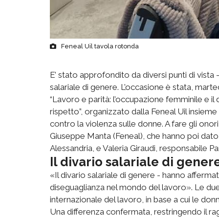
Feneal Uil tavola rotonda
E’ stato approfondito da diversi punti di vista -
salariale di genere. L’occasione è stata, marte
“Lavoro e parità: l’occupazione femminile e il 
rispetto”, organizzato dalla Feneal Uil insieme 
contro la violenza sulle donne. A fare gli onor
Giuseppe Manta (Feneal), che hanno poi dato l
Alessandria, e Valeria Giraudi, responsabile Par
Il divario salariale di gener
«Il divario salariale di genere - hanno afferma
diseguaglianza nel mondo del lavoro». Le due 
internazionale del lavoro, in base a cui le do
Una differenza confermata, restringendo il ragg