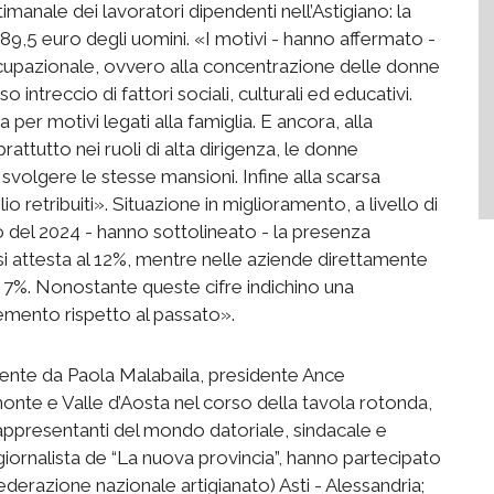
anale dei lavoratori dipendenti nell’Astigiano: la
89,5 euro degli uomini. «I motivi - hanno affermato -
cupazionale, ovvero alla concentrazione delle donne
intreccio di fattori sociali, culturali ed educativi.
 per motivi legati alla famiglia. E ancora, alla
prattutto nei ruoli di alta dirigenza, le donne
 svolgere le stesse mansioni. Infine alla scarsa
o retribuiti». Situazione in miglioramento, a livello di
o del 2024 - hanno sottolineato - la presenza
alia si attesta al 12%, mentre nelle aziende direttamente
l 7%. Nonostante queste cifre indichino una
mento rispetto al passato».
ente da Paola Malabaila, presidente Ance
monte e Valle d’Aosta nel corso della tavola rotonda,
 rappresentanti del mondo datoriale, sindacale e
iornalista de “La nuova provincia”, hanno partecipato
derazione nazionale artigianato) Asti - Alessandria;