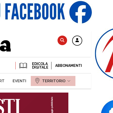
EDICOLA
ABBONAMENTI
DIGITALE
RT
EVENTI
TERRITORIO