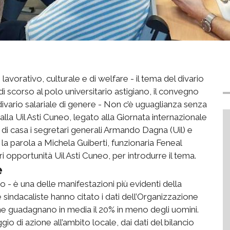
 lavorativo, culturale e di welfare - il tema del divario
dì scorso al polo universitario astigiano, il convegno
divario salariale di genere - Non c’è uguaglianza senza
alla Uil Asti Cuneo, legato alla Giornata internazionale
i di casa i segretari generali Armando Dagna (Uil) e
a parola a Michela Guiberti, funzionaria Feneal
i opportunità Uil Asti Cuneo, per introdurre il tema.
e
to - è una delle manifestazioni più evidenti della
sindacaliste hanno citato i dati dell’Organizzazione
nne guadagnano in media il 20% in meno degli uomini.
io di azione all’ambito locale, dai dati del bilancio