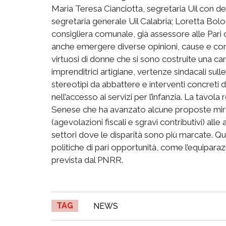
Maria Teresa Cianciotta, segretaria Uil con de
segretaria generale Uil Calabria; Loretta Bolo
consigliera comunale, già assessore alle Pari
anche emergere diverse opinioni, cause e cons
virtuosi di donne che si sono costruite una carr
imprenditrici artigiane, vertenze sindacali sull
stereotipi da abbattere e interventi concreti d
nell’accesso ai servizi per l’infanzia. La tavol
Senese che ha avanzato alcune proposte mirate a
(agevolazioni fiscali e sgravi contributivi) al
settori dove le disparità sono più marcate. Q
politiche di pari opportunità, come l’equiparazi
prevista dal PNRR.
TAG
NEWS