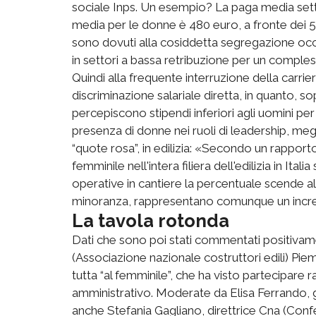
sociale Inps. Un esempio? La paga media settim
media per le donne è 480 euro, a fronte dei 5
sono dovuti alla cosiddetta segregazione oc
in settori a bassa retribuzione per un complesso 
Quindi alla frequente interruzione della carriera
discriminazione salariale diretta, in quanto, so
percepiscono stipendi inferiori agli uomini per
presenza di donne nei ruoli di leadership, megli
“quote rosa”, in edilizia: «Secondo un rapport
femminile nell'intera filiera dell'edilizia in It
operative in cantiere la percentuale scende a
minoranza, rappresentano comunque un incre
La tavola rotonda
Dati che sono poi stati commentati positivam
(Associazione nazionale costruttori edili) Pie
tutta “al femminile”, che ha visto partecipare
amministrativo. Moderate da Elisa Ferrando, g
anche Stefania Gagliano, direttrice Cna (Confe