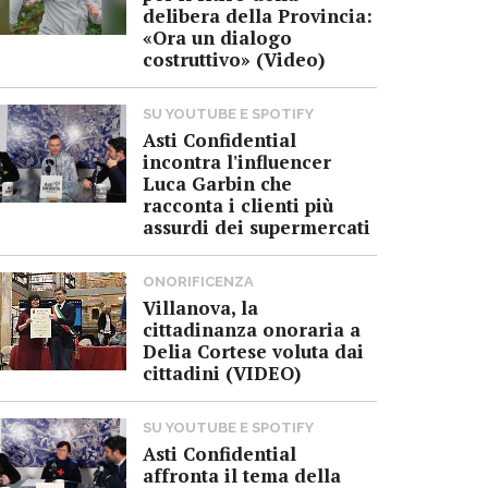
delibera della Provincia:
«Ora un dialogo
costruttivo» (Video)
SU YOUTUBE E SPOTIFY
Asti Confidential
incontra l'influencer
Luca Garbin che
racconta i clienti più
assurdi dei supermercati
ONORIFICENZA
Villanova, la
cittadinanza onoraria a
Delia Cortese voluta dai
cittadini (VIDEO)
SU YOUTUBE E SPOTIFY
Asti Confidential
affronta il tema della