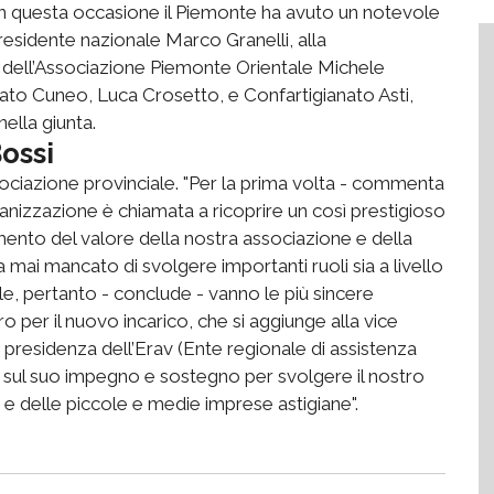
In questa occasione il Piemonte ha avuto un notevole
 presidente nazionale Marco Granelli, alla
e dell’Associazione Piemonte Orientale Michele
nato Cuneo, Luca Crosetto, e Confartigianato Asti,
ella giunta.
ossi
ociazione provinciale. "Per la prima volta - commenta
ganizzazione è chiamata a ricoprire un così prestigioso
ento del valore della nostra associazione e della
a mai mancato di svolgere importanti ruoli sia a livello
lle, pertanto - conclude - vanno le più sincere
ro per il nuovo incarico, che si aggiunge alla vice
 presidenza dell’Erav (Ente regionale di assistenza
 sul suo impegno e sostegno per svolgere il nostro
 e delle piccole e medie imprese astigiane".