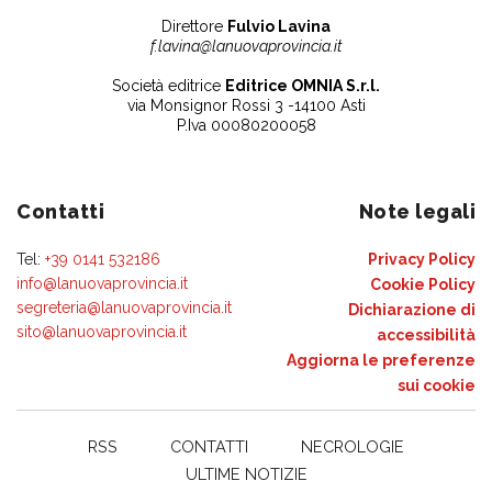
Direttore
Fulvio Lavina
f.lavina@lanuovaprovincia.it
Società editrice
Editrice OMNIA S.r.l.
via Monsignor Rossi 3 -14100 Asti
P.Iva 00080200058
Contatti
Note legali
Tel:
+39 0141 532186
Privacy Policy
info@lanuovaprovincia.it
Cookie Policy
segreteria@lanuovaprovincia.it
Dichiarazione di
sito@lanuovaprovincia.it
accessibilità
Aggiorna le preferenze
sui cookie
RSS
CONTATTI
NECROLOGIE
ULTIME NOTIZIE