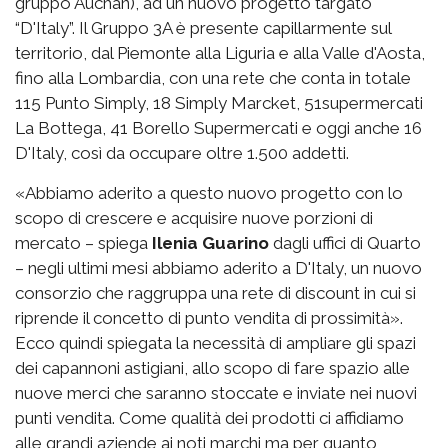
gruppo Auchan), ad un nuovo progetto targato
“D'Italy”. Il Gruppo 3A è presente capillarmente sul
territorio, dal Piemonte alla Liguria e alla Valle d'Aosta,
fino alla Lombardia, con una rete che conta in totale
115 Punto Simply, 18 Simply Marcket, 51supermercati
La Bottega, 41 Borello Supermercati e oggi anche 16
D'Italy, così da occupare oltre 1.500 addetti.
«Abbiamo aderito a questo nuovo progetto con lo
scopo di crescere e acquisire nuove porzioni di
mercato – spiega
Ilenia Guarino
dagli uffici di Quarto
– negli ultimi mesi abbiamo aderito a D'Italy, un nuovo
consorzio che raggruppa una rete di discount in cui si
riprende il concetto di punto vendita di prossimità».
Ecco quindi spiegata la necessità di ampliare gli spazi
dei capannoni astigiani, allo scopo di fare spazio alle
nuove merci che saranno stoccate e inviate nei nuovi
punti vendita. Come qualità dei prodotti ci affidiamo
alle grandi aziende ai noti marchi ma per quanto