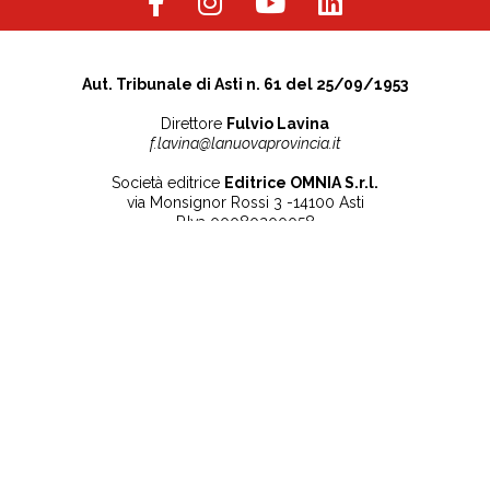
Aut. Tribunale di Asti n. 61 del 25/09/1953
Direttore
Fulvio Lavina
f.lavina@lanuovaprovincia.it
Società editrice
Editrice OMNIA S.r.l.
via Monsignor Rossi 3 -14100 Asti
P.Iva 00080200058
Contatti
Note legali
Tel:
+39 0141 532186
Privacy Policy
info@lanuovaprovincia.it
Cookie Policy
segreteria@lanuovaprovincia.it
Dichiarazione di
sito@lanuovaprovincia.it
accessibilità
Aggiorna le preferenze
sui cookie