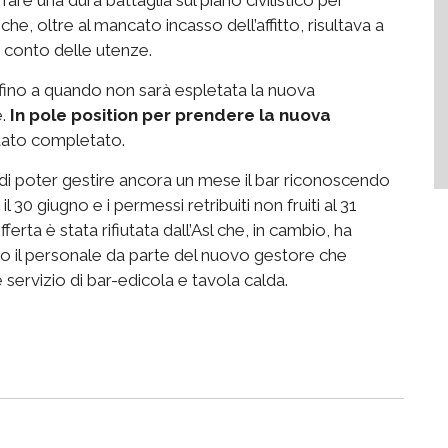
he, oltre al mancato incasso dell’affitto, risultava a
o conto delle utenze.
rà fino a quando non sarà espletata la nuova
e.
In pole position per prendere la nuova
stato completato.
di poter gestire ancora un mese il bar riconoscendo
 30 giugno e i permessi retribuiti non fruiti al 31
ferta è stata rifiutata dall’Asl che, in cambio, ha
tto il personale da parte del nuovo gestore che
 servizio di bar-edicola e tavola calda.