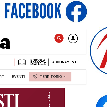
EDICOLA
ABBONAMENTI
DIGITALE
RT
EVENTI
TERRITORIO