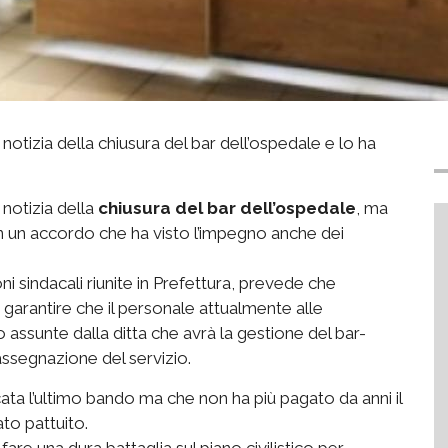
 notizia della chiusura del bar dell’ospedale e lo ha
 notizia della
chiusura del bar dell’ospedale
, ma
in un accordo che ha visto l’impegno anche dei
ni sindacali riunite in Prefettura, prevede che
 garantire che il personale attualmente alle
assunte dalla ditta che avrà la gestione del bar-
assegnazione del servizio.
cata l’ultimo bando ma che non ha più pagato da anni il
to pattuito.
 fare una dura battaglia sul piano civilistico per