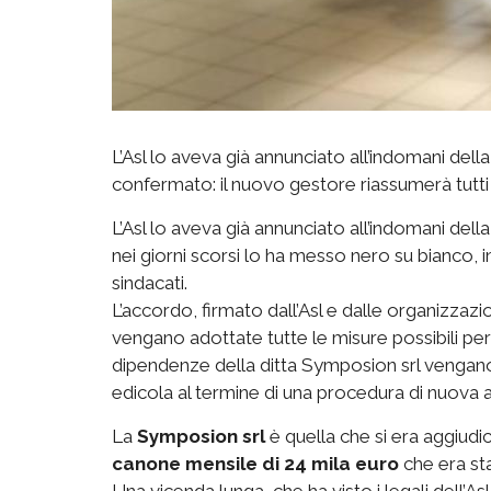
L’Asl lo aveva già annunciato all’indomani della
confermato: il nuovo gestore riassumerà tutti
L’Asl lo aveva già annunciato all’indomani della
nei giorni scorsi lo ha messo nero su bianco, 
sindacati.
L’accordo, firmato dall’Asl e dalle organizzazio
vengano adottate tutte le misure possibili per
dipendenze della ditta Symposion srl vengano 
edicola al termine di una procedura di nuova 
La
Symposion srl
è quella che si era aggiudi
canone mensile di 24 mila euro
che era sta
Una vicenda lunga, che ha visto i legali dell’Asl