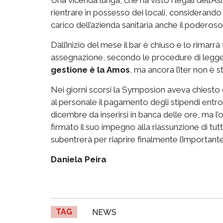
rientrare in possesso dei locali, considerando c
carico dell’azienda sanitaria anche il poderos
Dall’inizio del mese il bar è chiuso e lo rimar
assegnazione, secondo le procedure di legg
gestione è la Amos
, ma ancora l’iter non è 
Nei giorni scorsi la Symposion aveva chiesto 
al personale il pagamento degli stipendi entro il
dicembre da inserirsi in banca delle ore, ma l’of
firmato il suo impegno alla riassunzione di tu
subentrerà per riaprire finalmente l’importante
Daniela Peira
TAG
NEWS