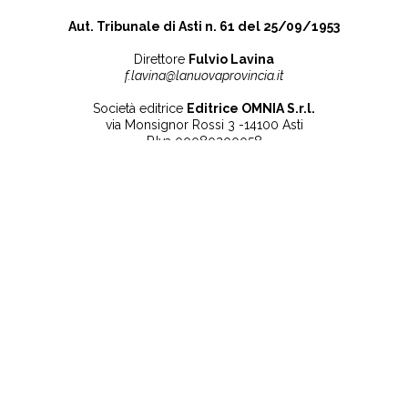
Aut. Tribunale di Asti n. 61 del 25/09/1953
Direttore
Fulvio Lavina
f.lavina@lanuovaprovincia.it
Società editrice
Editrice OMNIA S.r.l.
via Monsignor Rossi 3 -14100 Asti
P.Iva 00080200058
Contatti
Note legali
Tel:
+39 0141 532186
Privacy Policy
info@lanuovaprovincia.it
Cookie Policy
segreteria@lanuovaprovincia.it
Dichiarazione di
sito@lanuovaprovincia.it
accessibilità
Aggiorna le preferenze
sui cookie
RSS
CONTATTI
NECROLOGIE