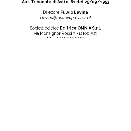
Aut. Tribunale di Asti n. 61 del 25/09/1953
Direttore
Fulvio Lavina
f.lavina@lanuovaprovincia.it
Società editrice
Editrice OMNIA S.r.l.
via Monsignor Rossi 3 -14100 Asti
P.Iva 00080200058
Contatti
Note legali
Tel:
+39 0141 532186
Privacy Policy
info@lanuovaprovincia.it
Cookie Policy
segreteria@lanuovaprovincia.it
Dichiarazione di
sito@lanuovaprovincia.it
accessibilità
Aggiorna le preferenze
sui cookie
RSS
CONTATTI
NECROLOGIE