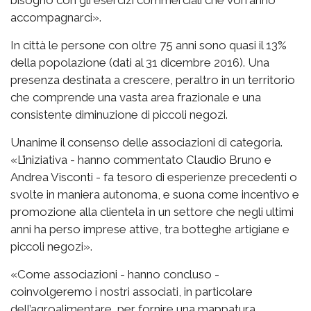
bisogno con gli esercizi commerciali che vorranno
accompagnarci».
In città le persone con oltre 75 anni sono quasi il 13%
della popolazione (dati al 31 dicembre 2016). Una
presenza destinata a crescere, peraltro in un territorio
che comprende una vasta area frazionale e una
consistente diminuzione di piccoli negozi.
Unanime il consenso delle associazioni di categoria.
«L’iniziativa - hanno commentato Claudio Bruno e
Andrea Visconti - fa tesoro di esperienze precedenti o
svolte in maniera autonoma, e suona come incentivo e
promozione alla clientela in un settore che negli ultimi
anni ha perso imprese attive, tra botteghe artigiane e
piccoli negozi».
«Come associazioni - hanno concluso -
coinvolgeremo i nostri associati, in particolare
dell’agroalimentare, per fornire una mappatura