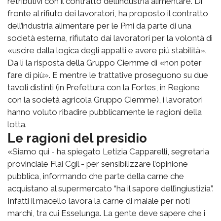
retributivi con il contratto dell’industria alimentare. Di
fronte al rifiuto dei lavoratori, ha proposto il contratto
dell’industria alimentare per le Pmi da parte di una
società esterna, rifiutato dai lavoratori per la volontà di
«uscire dalla logica degli appalti e avere più stabilità».
Da lì la risposta della Gruppo Ciemme di «non poter
fare di più». E mentre le trattative proseguono su due
tavoli distinti (in Prefettura con la Fortes, in Regione
con la società agricola Gruppo Ciemme), i lavoratori
hanno voluto ribadire pubblicamente le ragioni della
lotta.
Le ragioni del presidio
«Siamo qui - ha spiegato Letizia Capparelli, segretaria
provinciale Flai Cgil - per sensibilizzare l’opinione
pubblica, informando che parte della carne che
acquistano al supermercato “ha il sapore dell’ingiustizia”.
Infatti il macello lavora la carne di maiale per noti
marchi, tra cui Esselunga. La gente deve sapere che i