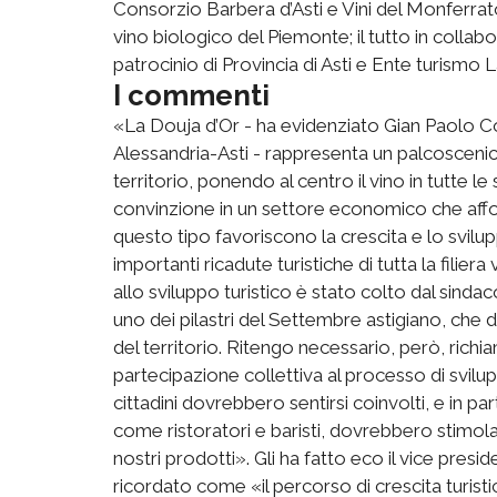
Consorzio Barbera d’Asti e Vini del Monferrat
vino biologico del Piemonte; il tutto in collab
patrocinio di Provincia di Asti e Ente turism
I commenti
«La Douja d’Or - ha evidenziato Gian Paolo 
Alessandria-Asti - rappresenta un palcoscenic
territorio, ponendo al centro il vino in tutte le
convinzione in un settore economico che affonda
questo tipo favoriscono la crescita e lo svil
importanti ricadute turistiche di tutta la fili
allo sviluppo turistico è stato colto dal sind
uno dei pilastri del Settembre astigiano, ch
del territorio. Ritengo necessario, però, richi
partecipazione collettiva al processo di svilup
cittadini dovrebbero sentirsi coinvolti, e in 
come ristoratori e baristi, dovrebbero stimolare
nostri prodotti». Gli ha fatto eco il vice pre
ricordato come «il percorso di crescita turist