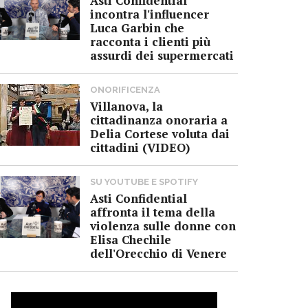
Asti Confidential
incontra l'influencer
Luca Garbin che
racconta i clienti più
assurdi dei supermercati
ONORIFICENZA
Villanova, la
cittadinanza onoraria a
Delia Cortese voluta dai
cittadini (VIDEO)
SU YOUTUBE E SPOTIFY
Asti Confidential
affronta il tema della
violenza sulle donne con
Elisa Chechile
dell'Orecchio di Venere