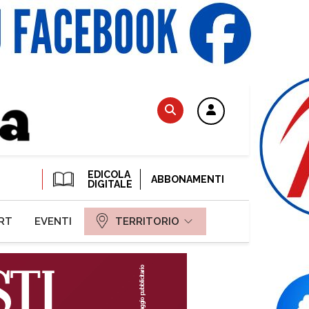
EDICOLA
ABBONAMENTI
DIGITALE
RT
EVENTI
TERRITORIO