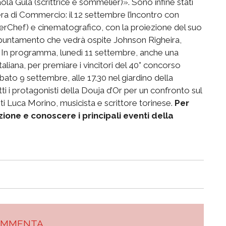
ola Gula (scrittrice e sommelier)». Sono infine stati
ra di Commercio: il 12 settembre l’incontro con
erChef) e cinematografico, con la proiezione del suo
appuntamento che vedrà ospite Johnson Righeira,
In programma, lunedì 11 settembre, anche una
taliana, per premiare i vincitori del 40° concorso
ato 9 settembre, alle 17.30 nel giardino della
ti i protagonisti della Douja d’Or per un confronto sul
ti Luca Morino, musicista e scrittore torinese.
Per
one e conoscere i principali eventi della
OMMENTA