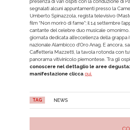
presenza di vari ospiti con la conduzione di Pa
segnalati alcuni appuntamenti presso la Came
Umberto Spinazzola, regista televisivo (Mast
film “Non morirò di fame”; il 14 settembre l’
cantante del celebre duo musicale omonimo. 
giornata dedicata all’eccellenza della grappa i
nazionale Alambicco d’Oro Anag. E ancora, sab
Caffetteria Mazzetti, la tavola rotonda con tut
panorama vitivinicolo piemontese. Tra gli ospi
conoscere nel dettaglio le aree degustazi
manifestazione clicca
qui.
TAG
NEWS
C