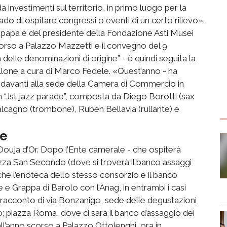
investimenti sul territorio, in primo luogo per la
rado di ospitare congressi o eventi di un certo rilievo».
opapa e del presidente della Fondazione Asti Musei
orso a Palazzo Mazzetti e il convegno del 9
delle denominazioni di origine” - è quindi seguita la
ellone a cura di Marco Fedele. «Quest’anno - ha
7.15 davanti alla sede della Camera di Commercio in
on “Jst jazz parade”, composta da Diego Borotti (sax
alcagno (trombone), Ruben Bellavia (rullante) e
ne
 Douja d’Or. Dopo l’Ente camerale - che ospiterà
iazza San Secondo (dove si troverà il banco assaggi
he l’enoteca dello stesso consorzio e il banco
e Grappa di Barolo con l’Anag, in entrambi i casi
el racconto di via Bonzanigo, sede delle degustazioni
o; piazza Roma, dove ci sarà il banco d’assaggio dei
all’anno scorso a Palazzo Ottolenghi, ora in