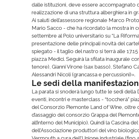
dalle istituzioni, deve essere accompagnato da 
realizzazione di una struttura alberghiera in g
Ai saluti dell’assessore regionale Marco Prot
Mario Sacco - che ha ricordato la mostra in c
settembre al Polo universitario su “La Riforma 
presentazione delle principali novità del cart
spiegato - il taglio del nastro si terrà alle 1
piazza Medici. Seguirà la sfilata inaugurale c
tenore), Gianni Virone (sax basso), Stefano C
Alessandri Nicoli (grancassa e percussioni)».
Le sedi della manifestazio
La parata si snoderà lungo tutte le sedi della
eventi, incontri e masterclass - “toccherà” p
del Consorzio Piemonte Land of Wine, oltre c
d’assaggio del consorzio Grappa del Piemonte 
all’interno del Municipio). Quindi la Cascina d
dell’Associazione produttori del vino biologic
Vermouth a cura dell’Unione industriale (fino 