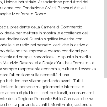
o, Unione industriale, Associazione produttori del
orazione con Fondazione CrAsti, Banca di Asti e il
o Langhe Monferrato Roero.
Coscia, presidente della Camera di Commercio
o ideale per mettere in mostra le eccellenze del
 sue declinazioni. Questo significa investire con
 le sue radici nel passato, certi che iniziative di
uppo delle nostre imprese e creano condizioni per
era vinicola ed enogastronomica». Lo spunto in merito
aco Maurizio Rasero. «La Douja d’Or - ha affermato - è
e da sempre rappresenta economia, cultura ed essenza
amare l’attenzione sulla necessità di una
po turistico che stiamo portando avanti. Tutti i
particolare, le persone maggiormente interessate,
 ancora di più i turisti, nei loro locali, a consumare i
sidente della Regione Piemonte Fabio Carosso, che ha
ica che sta portando avanti il Monferrato, sostenuto