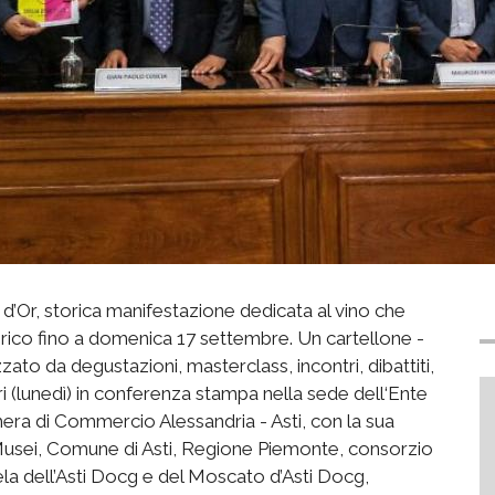
d’Or, storica manifestazione dedicata al vino che
torico fino a domenica 17 settembre. Un cartellone -
zzato da degustazioni, masterclass, incontri, dibattiti,
i (lunedì) in conferenza stampa nella sede dell‘Ente
era di Commercio Alessandria - Asti, con la sua
Musei, Comune di Asti, Regione Piemonte, consorzio
la dell’Asti Docg e del Moscato d’Asti Docg,