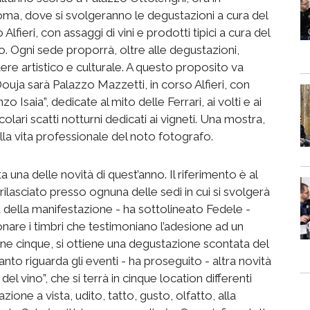
Roma, dove si svolgeranno le degustazioni a cura del
lfieri, con assaggi di vini e prodotti tipici a cura del
. Ogni sede proporrà, oltre alle degustazioni,
ttere artistico e culturale. A questo proposito va
 Douja sarà Palazzo Mazzetti, in corso Alfieri, con
 Isaia”, dedicate al mito delle Ferrari, ai volti e ai
olari scatti notturni dedicati ai vigneti. Una mostra,
ella vita professionale del noto fotografo.
 una delle novità di quest’anno. Il riferimento è al
rilasciato presso ognuna delle sedi in cui si svolgerà
a della manifestazione - ha sottolineato Fedele -
nare i timbri che testimoniano l’adesione ad un
e cinque, si ottiene una degustazione scontata del
nto riguarda gli eventi - ha proseguito - altra novità
el vino”, che si terrà in cinque location differenti
lazione a vista, udito, tatto, gusto, olfatto, alla