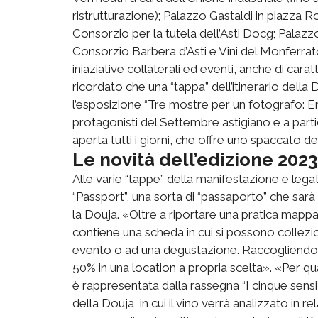
ristrutturazione); Palazzo Gastaldi in piazza 
Consorzio per la tutela dell’Asti Docg; Palazzo A
Consorzio Barbera d’Asti e Vini del Monferrato
iniaziative collaterali ed eventi, anche di cara
ricordato che una “tappa” dell’itinerario della
l’esposizione “Tre mostre per un fotografo: Enzo
protagonisti del Settembre astigiano e a partic
aperta tutti i giorni, che offre uno spaccato d
Le novità dell’edizione 2023
Alle varie “tappe” della manifestazione è legata
“Passport”, una sorta di “passaporto” che sarà 
la Douja. «Oltre a riportare una pratica mapp
contiene una scheda in cui si possono collezio
evento o ad una degustazione. Raccogliendon
50% in una location a propria scelta». «Per qua
è rappresentata dalla rassegna “I cinque sensi d
della Douja, in cui il vino verrà analizzato in re