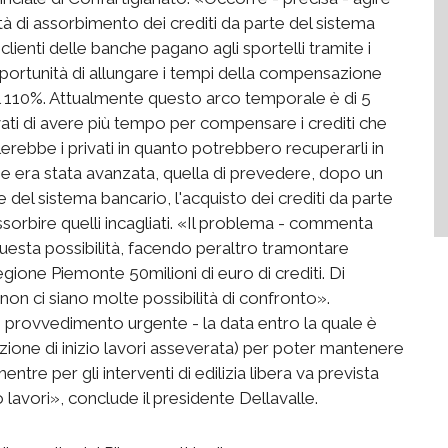
tà di assorbimento dei crediti da parte del sistema
 clienti delle banche pagano agli sportelli tramite i
portunità di allungare i tempi della compensazione
el 110%. Attualmente questo arco temporale è di 5
vati di avere più tempo per compensare i crediti che
erebbe i privati in quanto potrebbero recuperarli in
 che era stata avanzata, quella di prevedere, dopo un
e del sistema bancario, l'acquisto dei crediti da parte
sorbire quelli incagliati. «Il problema - commenta
uesta possibilità, facendo peraltro tramontare
Regione Piemonte 50milioni di euro di crediti. Di
 ci siano molte possibilità di confronto».
on provvedimento urgente - la data entro la quale è
ione di inizio lavori asseverata) per poter mantenere
ntre per gli interventi di edilizia libera va prevista
o lavori», conclude il presidente Dellavalle.