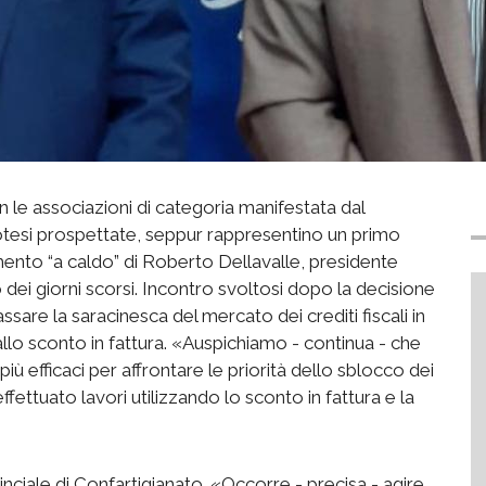
 le associazioni di categoria manifestata dal
potesi prospettate, seppur rappresentino un primo
mento “a caldo” di Roberto Dellavalle, presidente
 dei giorni scorsi. Incontro svoltosi dopo la decisione
bassare la saracinesca del mercato dei crediti fiscali in
 allo sconto in fattura. «Auspichiamo - continua - che
ù efficaci per affrontare le priorità dello sblocco dei
effettuato lavori utilizzando lo sconto in fattura e la
ciale di Confartigianato. «Occorre - precisa - agire