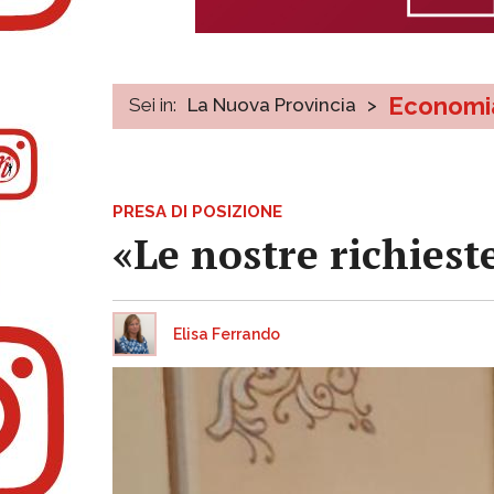
Economi
Sei in:
La Nuova Provincia
>
PRESA DI POSIZIONE
«Le nostre richiest
Elisa Ferrando