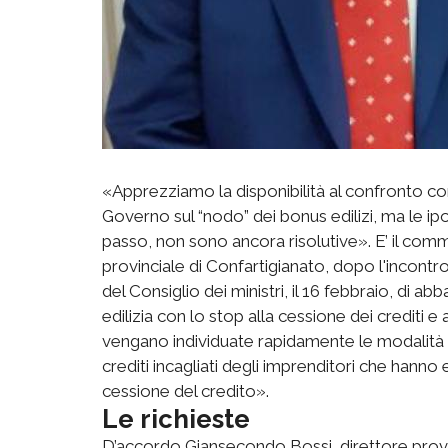
«Apprezziamo la disponibilità al confronto con
Governo sul “nodo” dei bonus edilizi, ma le i
passo, non sono ancora risolutive». E’ il com
provinciale di Confartigianato, dopo l'incontro
del Consiglio dei ministri, il 16 febbraio, di ab
edilizia con lo stop alla cessione dei crediti e
vengano individuate rapidamente le modalità pi
crediti incagliati degli imprenditori che hanno 
cessione del credito».
Le richieste
D’accordo Giansecondo Bossi, direttore provin