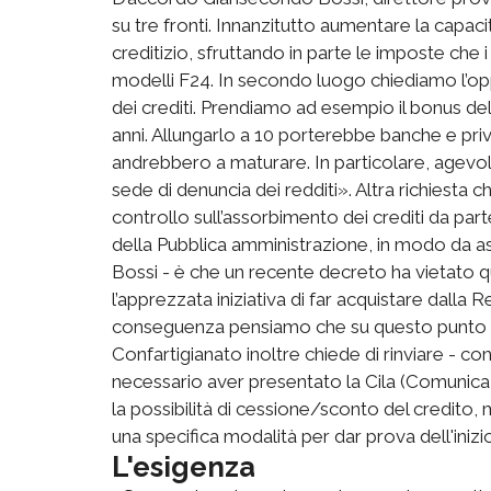
su tre fronti. Innanzitutto aumentare la capaci
creditizio, sfruttando in parte le imposte che i
modelli F24. In secondo luogo chiediamo l’op
dei crediti. Prendiamo ad esempio il bonus d
anni. Allungarlo a 10 porterebbe banche e pri
andrebbero a maturare. In particolare, agevol
sede di denuncia dei redditi». Altra richiesta
controllo sull’assorbimento dei crediti da part
della Pubblica amministrazione, in modo da as
Bossi - è che un recente decreto ha vietato q
l’apprezzata iniziativa di far acquistare dalla 
conseguenza pensiamo che su questo punto non
Confartigianato inoltre chiede di rinviare - c
necessario aver presentato la Cila (Comunicaz
la possibilità di cessione/sconto del credito, me
una specifica modalità per dar prova dell'inizi
L'esigenza