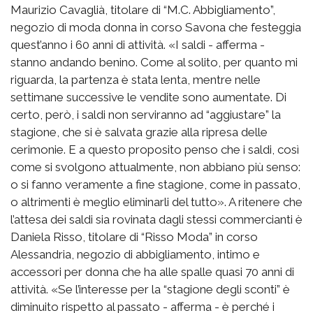
Maurizio Cavaglià, titolare di “M.C. Abbigliamento”,
negozio di moda donna in corso Savona che festeggia
quest’anno i 60 anni di attività. «I saldi - afferma -
stanno andando benino. Come al solito, per quanto mi
riguarda, la partenza è stata lenta, mentre nelle
settimane successive le vendite sono aumentate. Di
certo, però, i saldi non serviranno ad “aggiustare” la
stagione, che si è salvata grazie alla ripresa delle
cerimonie. E a questo proposito penso che i saldi, così
come si svolgono attualmente, non abbiano più senso:
o si fanno veramente a fine stagione, come in passato,
o altrimenti è meglio eliminarli del tutto». A ritenere che
l’attesa dei saldi sia rovinata dagli stessi commercianti è
Daniela Risso, titolare di “Risso Moda” in corso
Alessandria, negozio di abbigliamento, intimo e
accessori per donna che ha alle spalle quasi 70 anni di
attività. «Se l’interesse per la “stagione degli sconti” è
diminuito rispetto al passato - afferma - è perché i