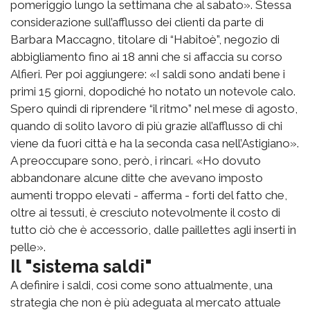
pomeriggio lungo la settimana che al sabato». Stessa
considerazione sull’afflusso dei clienti da parte di
Barbara Maccagno, titolare di “Habitoè”, negozio di
abbigliamento fino ai 18 anni che si affaccia su corso
Alfieri. Per poi aggiungere: «I saldi sono andati bene i
primi 15 giorni, dopodiché ho notato un notevole calo.
Spero quindi di riprendere “il ritmo” nel mese di agosto,
quando di solito lavoro di più grazie all’afflusso di chi
viene da fuori città e ha la seconda casa nell’Astigiano».
A preoccupare sono, però, i rincari. «Ho dovuto
abbandonare alcune ditte che avevano imposto
aumenti troppo elevati - afferma - forti del fatto che,
oltre ai tessuti, è cresciuto notevolmente il costo di
tutto ciò che è accessorio, dalle paillettes agli inserti in
pelle».
Il "sistema saldi"
A definire i saldi, così come sono attualmente, una
strategia che non è più adeguata al mercato attuale