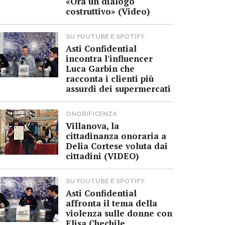
«Ora un dialogo
costruttivo» (Video)
SU YOUTUBE E SPOTIFY
Asti Confidential
incontra l'influencer
Luca Garbin che
racconta i clienti più
assurdi dei supermercati
ONORIFICENZA
Villanova, la
cittadinanza onoraria a
Delia Cortese voluta dai
cittadini (VIDEO)
SU YOUTUBE E SPOTIFY
Asti Confidential
affronta il tema della
violenza sulle donne con
Elisa Chechile