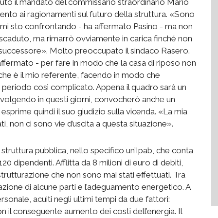
caduto il mandato del commissario straordinario Mario
nto ai ragionamenti sul futuro della struttura. «Sono
 mi sto confrontando - ha affermato Pasino - ma non
 scaduto, ma rimarrò ovviamente in carica finché non
o successore». Molto preoccupato il sindaco Rasero.
a affermato - per fare in modo che la casa di riposo non
che è il mio referente, facendo in modo che
o periodo così complicato. Appena il quadro sarà un
o svolgendo in questi giorni, convocherò anche un
sprime quindi il suo giudizio sulla vicenda. «La mia
ti, non ci sono vie d’uscita a questa situazione».
a struttura pubblica, nello specifico un’Ipab, che conta
20 dipendenti. Afflitta da 8 milioni di euro di debiti,
istrutturazione che non sono mai stati effettuati. Tra
cazione di alcune parti e l’adeguamento energetico. A
ersonale, acuiti negli ultimi tempi da due fattori:
on il conseguente aumento dei costi dell’energia. Il