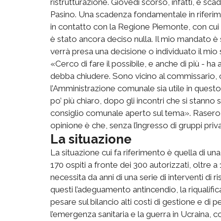
ristrutturazione. Giovedì scorso, infatti, è s
Pasino. Una scadenza fondamentale in riferime
in contatto con la Regione Piemonte, con cui
è stato ancora deciso nulla. Il mio mandato è
verrà presa una decisione o individuato il mi
«Cerco di fare il possibile, e anche di più - h
debba chiudere. Sono vicino al commissario, 
l’Amministrazione comunale sia utile in quest
po’ più chiaro, dopo gli incontri che si stann
consiglio comunale aperto sul tema». Rasero e
opinione è che, senza l’ingresso di gruppi priva
La situazione
La situazione cui fa riferimento è quella di un
170 ospiti a fronte dei 300 autorizzati, oltre a 1
necessita da anni di una serie di interventi di r
questi l’adeguamento antincendio, la riqualifi
pesare sul bilancio alti costi di gestione e di p
l’emergenza sanitaria e la guerra in Ucraina, c