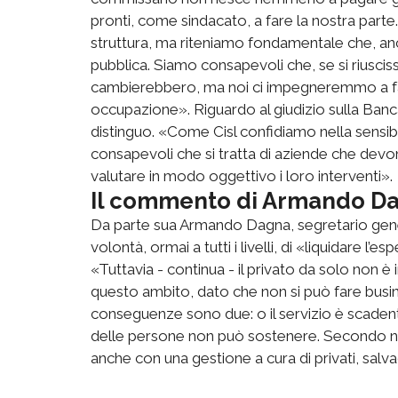
pronti, come sindacato, a fare la nostra parte.
struttura, ma riteniamo fondamentale che, anc
pubblica. Siamo consapevoli che, se si riuscisse
cambierebbero, ma noi ci impegneremmo a far
occupazione». Riguardo al giudizio sulla Banca 
distinguo. «Come Cisl confidiamo nella sensibi
consapevoli che si tratta di aziende che devo
valutare in modo oggettivo i loro interventi».
Il commento di Armando Da
Da parte sua Armando Dagna, segretario gener
volontà, ormai a tutti i livelli, di «liquidare l’
«Tuttavia - continua - il privato da solo non è
questo ambito, dato che non si può fare busine
conseguenze sono due: o il servizio è scadent
delle persone non può sostenere. Secondo noi a
anche con una gestione a cura di privati, sal