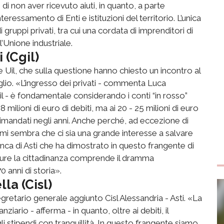
di non aver ricevuto aiuti, in quanto, a parte
ressamento di Enti e istituzioni del territorio. L’unica
 gruppi privati, tra cui una cordata di imprenditori di
’Unione industriale.
 (Cgil)
e Uil, che sulla questione hanno chiesto un incontro al
glio. «L’ingresso dei privati - commenta Luca
il - è fondamentale considerando i conti “in rosso”
8 milioni di euro di debiti, ma ai 20 - 25 milioni di euro
e rimandati negli anni. Anche perché, ad eccezione di
mi sembra che ci sia una grande interesse a salvare
Banca di Asti che ha dimostrato in questo frangente di
ppure la cittadinanza comprende il dramma
0 anni di storia».
la (Cisl)
gretario generale aggiunto Cisl Alessandria - Asti. «La
nziario - afferma - in quanto, oltre ai debiti, il
stipendi con tranquillità. In questo frangente siamo