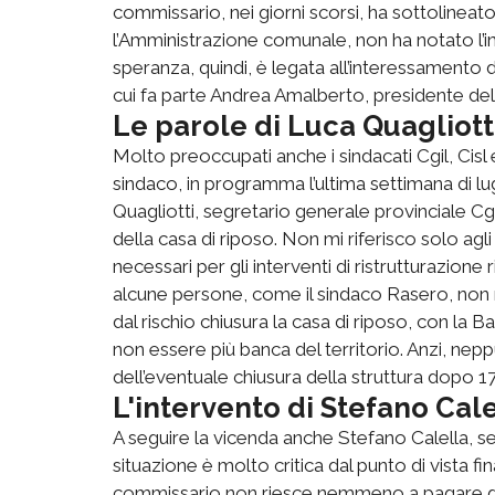
commissario, nei giorni scorsi, ha sottolineato 
l’Amministrazione comunale, non ha notato l’inte
speranza, quindi, è legata all’interessamento di
cui fa parte Andrea Amalberto, presidente dell
Le parole di Luca Quagliotti
Molto preoccupati anche i sindacati Cgil, Cisl 
sindaco, in programma l’ultima settimana di lu
Quagliotti, segretario generale provinciale Cg
della casa di riposo. Non mi riferisco solo agli 
necessari per gli interventi di ristrutturazion
alcune persone, come il sindaco Rasero, non 
dal rischio chiusura la casa di riposo, con la 
non essere più banca del territorio. Anzi, ne
dell’eventuale chiusura della struttura dopo 17
L'intervento di Stefano Calel
A seguire la vicenda anche Stefano Calella, se
situazione è molto critica dal punto di vista fina
commissario non riesce nemmeno a pagare gli 