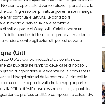
 Noi siamo aperti alle diverse soluzioni per salvare la
he con l’ingresso dei privati, la governance rimanga
 a far continuare l’attività, le condizioni
e in modo di salvaguardare servizio e
di Asti da parte di Quagliotti, Calella opera un
lità delle banche del territorio - precisa - ma siamo
no rendere conto agli azionisti, per cui devono
gna (Uil)
ale Uil Asti Cuneo, inquadra la vicenda nella
esperienza pubblica nell’ambito delle case di riposo».
 in grado di rispondere all’esigenza della comunità in
ss sui bisogni primari delle persone. Altrimenti le
e o ha costi troppo elevati che la maggior parte
lla “Città di Asti” dovrà esserci una regia pubblica,
vaguardando professionalità e competenze esistenti».