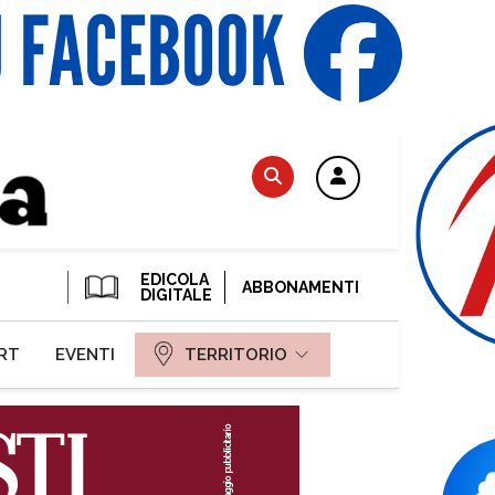
EDICOLA
ABBONAMENTI
DIGITALE
RT
EVENTI
TERRITORIO