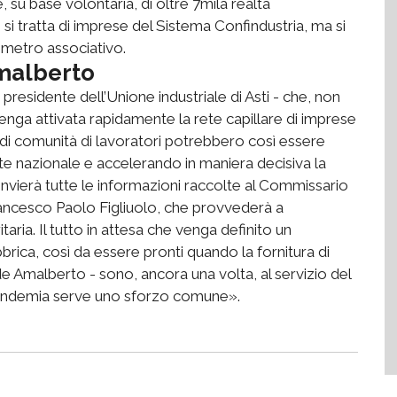
, su base volontaria, di oltre 7mila realtà
i si tratta di imprese del Sistema Confindustria, ma si
rimetro associativo.
Amalberto
residente dell’Unione industriale di Asti - che, non
venga attivata rapidamente la rete capillare di imprese
ia di comunità di lavoratori potrebbero così essere
e nazionale e accelerando in maniera decisiva la
 invierà tutte le informazioni raccolte al Commissario
rancesco Paolo Figliuolo, che provvederà a
itaria. Il tutto in attesa che venga definito un
brica, così da essere pronti quando la fornitura di
e Amalberto - sono, ancora una volta, al servizio del
pandemia serve uno sforzo comune».