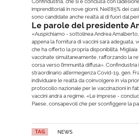
Confindustria, che si è conclusa con l’adesione
imprenditoriali in nove giorni. Nell’85% dei cas
sono candidate anche realtà al di fuori dal pe
Le parole del presidente 
«Auspichiamo - sottolinea Andrea Amalberto, p
appena la fornitura di vaccini sarà adeguata, 
che ha offerto la propria disponibilità. Miglia
vaccinate simultaneamente, rafforzando la ret
corsa verso l’immunità diffusa». Confindustria
straordinario all’ermegenza Covid-19, gen. F
individuare le realtà da coinvolgere in via prior
protocollo nazionale per le vaccinazioni in fab
vaccini andrà a regime. «Le imprese - conclud
Paese, consapevoli che per sconfiggere la 
TAG
NEWS