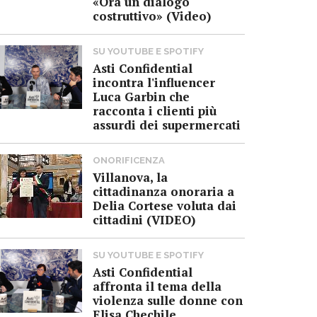
«Ora un dialogo
costruttivo» (Video)
SU YOUTUBE E SPOTIFY
Asti Confidential
incontra l'influencer
Luca Garbin che
racconta i clienti più
assurdi dei supermercati
ONORIFICENZA
Villanova, la
cittadinanza onoraria a
Delia Cortese voluta dai
cittadini (VIDEO)
SU YOUTUBE E SPOTIFY
Asti Confidential
affronta il tema della
violenza sulle donne con
Elisa Chechile