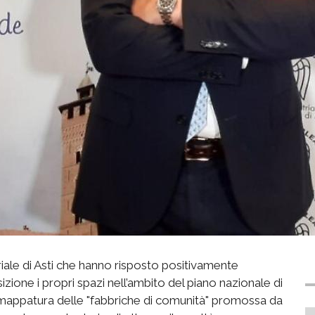
riale di Asti che hanno risposto positivamente
izione i propri spazi nell’ambito del piano nazionale di
a mappatura delle "fabbriche di comunità" promossa da