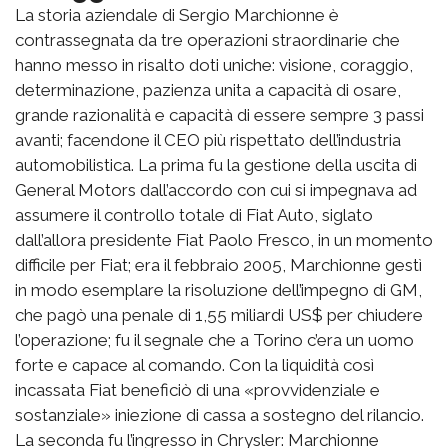
La storia aziendale di Sergio Marchionne è
contrassegnata da tre operazioni straordinarie che
hanno messo in risalto doti uniche: visione, coraggio,
determinazione, pazienza unita a capacità di osare,
grande razionalità e capacità di essere sempre 3 passi
avanti; facendone il CEO più rispettato dell’industria
automobilistica. La prima fu la gestione della uscita di
General Motors dall’accordo con cui si impegnava ad
assumere il controllo totale di Fiat Auto, siglato
dall’allora presidente Fiat Paolo Fresco, in un momento
difficile per Fiat; era il febbraio 2005, Marchionne gestì
in modo esemplare la risoluzione dell’impegno di GM,
che pagò una penale di 1,55 miliardi US$ per chiudere
l’operazione; fu il segnale che a Torino c’era un uomo
forte e capace al comando. Con la liquidità così
incassata Fiat beneficiò di una «provvidenziale e
sostanziale» iniezione di cassa a sostegno del rilancio.
La seconda fu l’ingresso in Chrysler: Marchionne