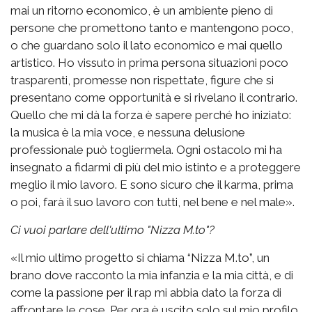
mai un ritorno economico, è un ambiente pieno di
persone che promettono tanto e mantengono poco,
o che guardano solo il lato economico e mai quello
artistico. Ho vissuto in prima persona situazioni poco
trasparenti, promesse non rispettate, figure che si
presentano come opportunità e si rivelano il contrario.
Quello che mi dà la forza è sapere perché ho iniziato:
la musica è la mia voce, e nessuna delusione
professionale può togliermela. Ogni ostacolo mi ha
insegnato a fidarmi di più del mio istinto e a proteggere
meglio il mio lavoro. E sono sicuro che il karma, prima
o poi, farà il suo lavoro con tutti, nel bene e nel male».
Ci vuoi parlare dell'ultimo "Nizza M.to"?
«Il mio ultimo progetto si chiama “Nizza M.to”, un
brano dove racconto la mia infanzia e la mia città, e di
come la passione per il rap mi abbia dato la forza di
affrontare le cose. Per ora è uscito solo sul mio profilo