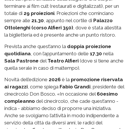
terminare ai film cult (restaurati e digitalizzati), per un
totale di
29 proiezioni
. Proiezioni che cominciano
sempre alle
21.30
, appunto nel cortile di
Palazzo
Ottolenghi (corso Alfieri 350)
, dove è stata allestita
la biglietteria ed è presente anche un punto ristoro.
Prevista anche quest’anno la
doppia proiezione
quotidiana
, con l’appuntamento delle
17.30
nella
Sala Pastrone
del
Teatro Alfieri
(dove si tiene anche
quella serale in caso di maltempo).
Novità dell’edizione
2026
è la
promozione riservata
ai ragazzi
, come spiega
Fabio Grandi
, presidente del
cinecircolo Don Bosco. «In occasione del
60esimo
compleanno
del cinecircolo, che cade quest’anno -
indica - abbiamo deciso di proporre una iniziativa.
Anche se svolgiamo l’attività in modo indipendente a
servizio della città da diversi anni, le radici del