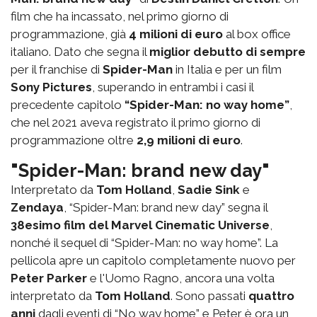
film che ha incassato, nel primo giorno di
programmazione, già
4 milioni di euro
al box office
italiano. Dato che segna il
miglior debutto di sempre
per il franchise di
Spider-Man
in Italia e per un film
Sony Pictures
, superando in entrambi i casi il
precedente capitolo
“Spider-Man: no way home”
,
che nel 2021 aveva registrato il primo giorno di
programmazione oltre
2,9 milioni di euro
.
"Spider-Man: brand new day"
Interpretato da
Tom Holland
,
Sadie Sink
e
Zendaya
, “Spider-Man: brand new day” segna il
38esimo film del Marvel Cinematic Universe
,
nonché il sequel di “Spider-Man: no way home”. La
pellicola apre un capitolo completamente nuovo per
Peter Parker
e l'Uomo Ragno, ancora una volta
interpretato da
Tom Holland
. Sono passati
quattro
anni
dagli eventi di “No way home” e Peter è ora un