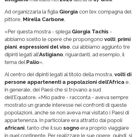
Ad organizzarla la figlia
Giorgia
con l’ex compagna del
pittore,
Mirella Carbone
.
«Per questa mostra - spiega
Giorgia Tachis
-
abbiamo scelto le opere che propongono
volti
,
primi
piani
,
espressioni del viso
, cui abbiamo aggiunto tre
dipinti legati all’
Astigiano
, riguardanti, ad esempio, il
tema del
Palio
».
Al centro dei dipinti legati al titolo della mostra,
volti di
persone appartenenti a popolazioni dell’Africa
e,
in generale, dei Paesi che si trovano a sud
dell’Equatore. «Mio padre - racconta - aveva sempre
mostrato un grande interesse nei confronti di queste
popolazioni, anche se non aveva mai visitato i Paesi di
appartenenza. In particolare era attratto dai popoli
africani
, tanto che il suo
sogno
era proprio viaggiare
in quel continente. Per realizzare le sue opere, quindi, si