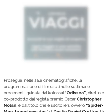
Prosegue, nelle sale cinematografiche, la
programmazione di film usciti nelle settimane
precedenti, guidata dal kolossal
“Odissea”
, diretto e
co-prodotto dal regista premio Oscar
Christopher
Nolan
, e dal titolo che è uscito ieri, ovvero
“Spider-
Man: brand new day”
di
Destin Daniel Cretton
. Un