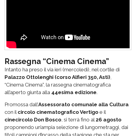
Rassegna “Cinema Cinema”
Intanto ha preso il via ieri (mercoledì), nel cortile di
Palazzo Ottolenghi (corso Alfieri 350, Asti)
,
“Cinema Cinema”, la rassegna cinematografica
all’aperto giunta alla
44esima edizione
.
Promossa dall’
Assessorato comunale alla Cultura
con il
circolo cinematografico Vertigo
e il
cinecircolo Don Bosco
, si terrà fino al
26 agosto
proponendo un’ampia selezione di lungometraggi, dai
titoli campioni d’incasso della stagione che sta per