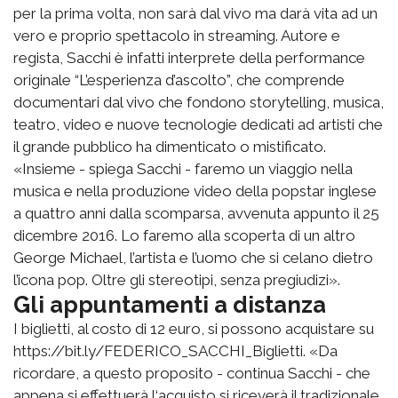
per la prima volta, non sarà dal vivo ma darà vita ad un
vero e proprio spettacolo in streaming. Autore e
regista, Sacchi è infatti interprete della performance
originale “L’esperienza d’ascolto”, che comprende
documentari dal vivo che fondono storytelling, musica,
teatro, video e nuove tecnologie dedicati ad artisti che
il grande pubblico ha dimenticato o mistificato.
«Insieme - spiega Sacchi - faremo un viaggio nella
musica e nella produzione video della popstar inglese
a quattro anni dalla scomparsa, avvenuta appunto il 25
dicembre 2016. Lo faremo alla scoperta di un altro
George Michael, l’artista e l’uomo che si celano dietro
l’icona pop. Oltre gli stereotipi, senza pregiudizi».
Gli appuntamenti a distanza
I biglietti, al costo di 12 euro, si possono acquistare su
https://bit.ly/FEDERICO_SACCHI_Biglietti. «Da
ricordare, a questo proposito - continua Sacchi - che
appena si effettuerà l‘acquisto si riceverà il tradizionale