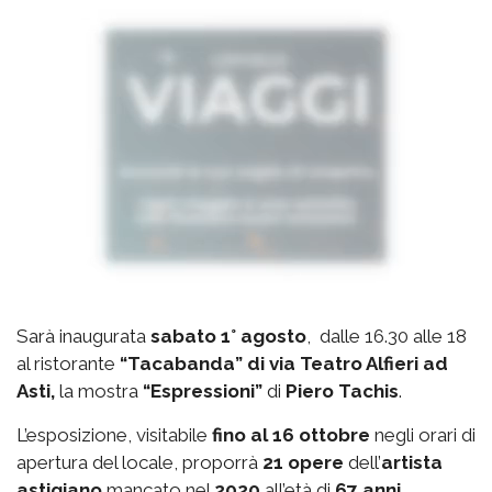
Sarà inaugurata
sabato 1° agosto
, dalle 16.30 alle 18
al ristorante
“Tacabanda” di via Teatro Alfieri ad
Asti,
la mostra
“Espressioni”
di
Piero Tachis
.
L’esposizione, visitabile
fino al 16 ottobre
negli orari di
apertura del locale, proporrà
21 opere
dell’
artista
astigiano
mancato nel
2020
all’età di
67 anni
.