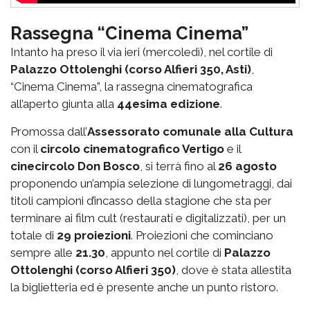
Rassegna “Cinema Cinema”
Intanto ha preso il via ieri (mercoledì), nel cortile di
Palazzo Ottolenghi (corso Alfieri 350, Asti)
,
“Cinema Cinema”, la rassegna cinematografica
all’aperto giunta alla
44esima edizione
.
Promossa dall’
Assessorato comunale alla Cultura
con il
circolo cinematografico Vertigo
e il
cinecircolo Don Bosco
, si terrà fino al
26 agosto
proponendo un’ampia selezione di lungometraggi, dai
titoli campioni d’incasso della stagione che sta per
terminare ai film cult (restaurati e digitalizzati), per un
totale di
29 proiezioni
. Proiezioni che cominciano
sempre alle
21.30
, appunto nel cortile di
Palazzo
Ottolenghi (corso Alfieri 350)
, dove è stata allestita
la biglietteria ed è presente anche un punto ristoro.