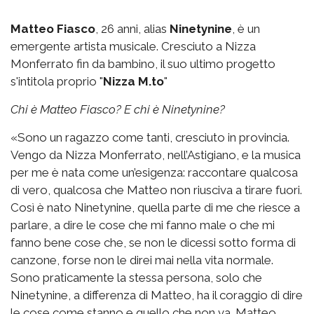
Matteo Fiasco
, 26 anni, alias
Ninetynine
, è un
emergente artista musicale. Cresciuto a Nizza
Monferrato fin da bambino, il suo ultimo progetto
s'intitola proprio "
Nizza M.to
"
Chi è Matteo Fiasco? E chi è Ninetynine?
«Sono un ragazzo come tanti, cresciuto in provincia.
Vengo da Nizza Monferrato, nell’Astigiano, e la musica
per me è nata come un’esigenza: raccontare qualcosa
di vero, qualcosa che Matteo non riusciva a tirare fuori.
Così è nato Ninetynine, quella parte di me che riesce a
parlare, a dire le cose che mi fanno male o che mi
fanno bene cose che, se non le dicessi sotto forma di
canzone, forse non le direi mai nella vita normale.
Sono praticamente la stessa persona, solo che
Ninetynine, a differenza di Matteo, ha il coraggio di dire
le cose come stanno e quello che non va. Matteo