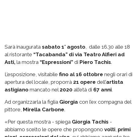
Sarà inaugurata
sabato 1° agosto
, dalle 16.30 alle 18
al ristorante
“Tacabanda” di via Teatro Alfieri ad
Asti,
la mostra
“Espressioni”
di
Piero Tachis
.
L’esposizione, visitabile
fino al 16 ottobre
negli orari di
apertura del locale, proporrà
21 opere
dell’
artista
astigiano
mancato nel
2020
all’età di
67 anni
.
Ad organizzarla la figlia
Giorgia
con l’ex compagna del
pittore,
Mirella Carbone
.
«Per questa mostra - spiega
Giorgia Tachis
-
abbiamo scelto le opere che propongono
volti
,
primi
piani
,
espressioni del viso
, cui abbiamo aggiunto tre