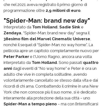
che nel 2021 aveva registrato il primo giorno di
programmazione oltre
2,9 milioni di euro
.
"Spider-Man: brand new day"
Interpretato da
Tom Holland
,
Sadie Sink
e
Zendaya
, “Spider-Man: brand new day” segna il
38esimo film del Marvel Cinematic Universe
,
nonché il sequel di “Spider-Man: no way home”. La
pellicola apre un capitolo completamente nuovo per
Peter Parker
e l'Uomo Ragno, ancora una volta
interpretato da
Tom Holland
. Sono passati
quattro
anni
dagli eventi di “No way home” e Peter è ora un
adulto che vive in completa solitudine, avendo
volontariamente cancellato se stesso dalla vita e dai
ricordi di chi ama. Combattendo il crimine in una New
York che non conosce più il suo nome, si è dedicato
interamente alla protezione della sua città – uno
Spider-Man a tempo pieno
– ma con l’intensificarsi