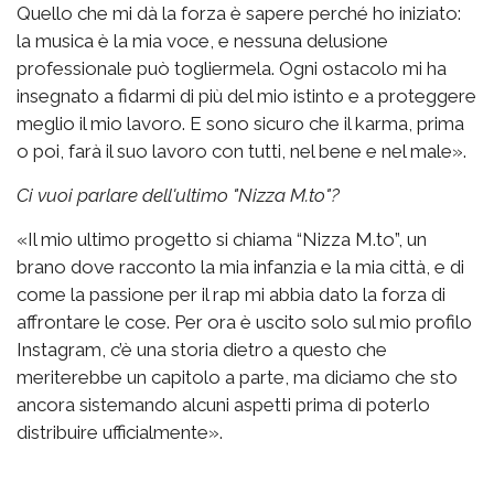
Quello che mi dà la forza è sapere perché ho iniziato:
la musica è la mia voce, e nessuna delusione
professionale può togliermela. Ogni ostacolo mi ha
insegnato a fidarmi di più del mio istinto e a proteggere
meglio il mio lavoro. E sono sicuro che il karma, prima
o poi, farà il suo lavoro con tutti, nel bene e nel male».
Ci vuoi parlare dell'ultimo "Nizza M.to"?
«Il mio ultimo progetto si chiama “Nizza M.to”, un
brano dove racconto la mia infanzia e la mia città, e di
come la passione per il rap mi abbia dato la forza di
affrontare le cose. Per ora è uscito solo sul mio profilo
Instagram, c’è una storia dietro a questo che
meriterebbe un capitolo a parte, ma diciamo che sto
ancora sistemando alcuni aspetti prima di poterlo
distribuire ufficialmente».