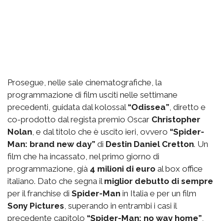
Prosegue, nelle sale cinematografiche, la
programmazione di film usciti nelle settimane
precedenti, guidata dal kolossal
“Odissea”
, diretto e
co-prodotto dal regista premio Oscar
Christopher
Nolan
, e dal titolo che è uscito ieri, ovvero
“Spider-
Man: brand new day”
di
Destin Daniel Cretton
. Un
film che ha incassato, nel primo giorno di
programmazione, già
4 milioni di euro
al box office
italiano. Dato che segna il
miglior debutto di sempre
per il franchise di
Spider-Man
in Italia e per un film
Sony Pictures
, superando in entrambi i casi il
precedente capitolo
“Spider-Man: no way home”
,