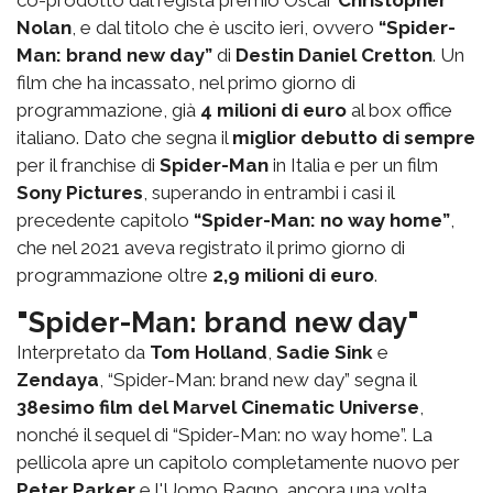
co-prodotto dal regista premio Oscar
Christopher
Nolan
, e dal titolo che è uscito ieri, ovvero
“Spider-
Man: brand new day”
di
Destin Daniel Cretton
. Un
film che ha incassato, nel primo giorno di
programmazione, già
4 milioni di euro
al box office
italiano. Dato che segna il
miglior debutto di sempre
per il franchise di
Spider-Man
in Italia e per un film
Sony Pictures
, superando in entrambi i casi il
precedente capitolo
“Spider-Man: no way home”
,
che nel 2021 aveva registrato il primo giorno di
programmazione oltre
2,9 milioni di euro
.
"Spider-Man: brand new day"
Interpretato da
Tom Holland
,
Sadie Sink
e
Zendaya
, “Spider-Man: brand new day” segna il
38esimo film del Marvel Cinematic Universe
,
nonché il sequel di “Spider-Man: no way home”. La
pellicola apre un capitolo completamente nuovo per
Peter Parker
e l'Uomo Ragno, ancora una volta