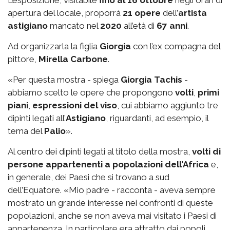
L’esposizione, visitabile
fino al 16 ottobre
negli orari di
apertura del locale, proporrà
21 opere
dell’
artista
astigiano
mancato nel
2020
all’età di
67 anni
.
Ad organizzarla la figlia
Giorgia
con l’ex compagna del
pittore,
Mirella Carbone
.
«Per questa mostra - spiega
Giorgia Tachis
-
abbiamo scelto le opere che propongono
volti
,
primi
piani
,
espressioni del viso
, cui abbiamo aggiunto tre
dipinti legati all’
Astigiano
, riguardanti, ad esempio, il
tema del
Palio
».
Al centro dei dipinti legati al titolo della mostra,
volti di
persone appartenenti a popolazioni dell’Africa
e,
in generale, dei Paesi che si trovano a sud
dell’Equatore. «Mio padre - racconta - aveva sempre
mostrato un grande interesse nei confronti di queste
popolazioni, anche se non aveva mai visitato i Paesi di
appartenenza. In particolare era attratto dai popoli