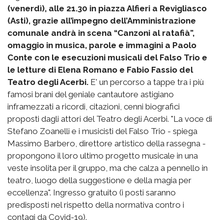
(venerdì), alle 21.30 in piazza Alfieri a Revigliasco
(Asti), grazie all’impegno dell’Amministrazione
comunale andrà in scena “Canzoni al ratafià”,
omaggio in musica, parole e immagini a Paolo
Conte con le esecuzioni musicali del Falso Trio e
le letture di Elena Romano e Fabio Fassio del
Teatro degli Acerbi.
E' un percorso a tappe tra i più
famosi brani del geniale cantautore astigiano
inframezzati a ricordi, citazioni, cenni biografici
proposti dagli attori del Teatro degli Acerbi. "La voce di
Stefano Zoanelli e i musicisti del Falso Trio - spiega
Massimo Barbero, direttore artistico della rassegna -
propongono il loro ultimo progetto musicale in una
veste insolita per il gruppo, ma che calza a pennello in
teatro, luogo della suggestione e della magia per
eccellenza". Ingresso gratuito (i posti saranno
predisposti nel rispetto della normativa contro i
contagi da Covid-19).