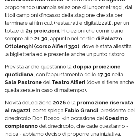
proponendo un’ampia selezione di lungometraggi, dai
titoli campioni d’incasso della stagione che sta per
terminare ai film cult (restaurati e digitalizzati), per un
totale di
29 proiezioni
. Proiezioni che cominciano
sempre alle
21.30
, appunto nel cortile di
Palazzo
Ottolenghi (corso Alfieri 350)
, dove è stata allestita
la biglietteria ed è presente anche un punto ristoro.
Prevista anche quest’anno la
doppia proiezione
quotidiana
, con l’appuntamento delle
17.30
nella
Sala Pastrone
del
Teatro Alfieri
(dove si tiene anche
quella serale in caso di maltempo).
Novità dell’edizione
2026
è la
promozione riservata
ai ragazzi
, come spiega
Fabio Grandi
, presidente del
cinecircolo Don Bosco. «In occasione del
60esimo
compleanno
del cinecircolo, che cade quest’anno -
indica - abbiamo deciso di proporre una iniziativa.