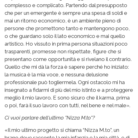
complesso e complicato. Partendo dal presupposto
che per un emergente è sempre una spesa di soldi e
mai un ritorno economico, è un ambiente pieno di
persone che promettono tanto e mantengono poco,
o che guardano solo il lato economico e mai quello
artistico. Ho vissuto in prima persona situazioni poco
trasparenti, promesse non rispettate, figure che si
presentano come opportunità e si rivelano il contrario.
Quello che mi dà la forza è sapere perché ho iniziato:
la musica è la mia voce, e nessuna delusione
professionale può togliermela. Ogni ostacolo mi ha
insegnato a fidarmi di più del mio istinto e a proteggere
meglio il mio lavoro. E sono sicuro che il karma, prima
o poi, farà il suo lavoro con tutti, nel bene e nel male».
Ci vuoi parlare dell'ultimo "Nizza M.to"?
«Il mio ultimo progetto si chiama “Nizza M.to”, un
brano dove racconto la mia infanzia e la mia città, e di