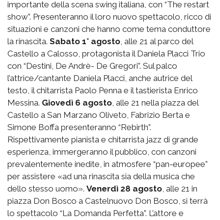
importante della scena swing italiana, con “The restart
show”. Presenteranno il loro nuovo spettacolo, ricco di
situazioni e canzoni che hanno come tema conduttore
la rinascita.
Sabato 1° agosto
, alle 21 al parco del
Castello a Calosso, protagonista il Daniela Placci Trio
con “Destini, De Andrè- De Gregori”. Sul palco
l’attrice/cantante Daniela Placci, anche autrice del
testo, il chitarrista Paolo Penna e il tastierista Enrico
Messina.
Giovedì 6 agosto
, alle 21 nella piazza del
Castello a San Marzano Oliveto, Fabrizio Berta e
Simone Boffa presenteranno “Rebirth”.
Rispettivamente pianista e chitarrista jazz di grande
esperienza, immergeranno il pubblico, con canzoni
prevalentemente inedite, in atmosfere “pan-europee”
per assistere «ad una rinascita sia della musica che
dello stesso uomo».
Venerdì 28 agosto
, alle 21 in
piazza Don Bosco a Castelnuovo Don Bosco, si terrà
lo spettacolo “La Domanda Perfetta”. L’attore e