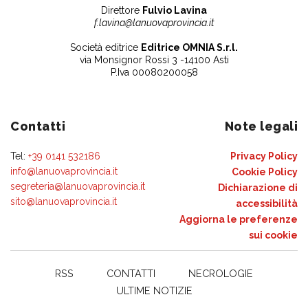
Direttore
Fulvio Lavina
f.lavina@lanuovaprovincia.it
Società editrice
Editrice OMNIA S.r.l.
via Monsignor Rossi 3 -14100 Asti
P.Iva 00080200058
Contatti
Note legali
Tel:
+39 0141 532186
Privacy Policy
info@lanuovaprovincia.it
Cookie Policy
segreteria@lanuovaprovincia.it
Dichiarazione di
sito@lanuovaprovincia.it
accessibilità
Aggiorna le preferenze
sui cookie
RSS
CONTATTI
NECROLOGIE
ULTIME NOTIZIE