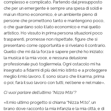
complesso e complicato. Partendo dal presupposto
che per un emergente è sempre una spesa di soldi e
mai un ritorno economico, è un ambiente pieno di
persone che promettono tanto e mantengono poco,
o che guardano solo il lato economico e mai quello
artistico. Ho vissuto in prima persona situazioni poco
trasparenti, promesse non rispettate, figure che si
presentano come opportunità e si rivelano il contrario.
Quello che mi dà la forza è sapere perché ho iniziato:
la musica è la mia voce, e nessuna delusione
professionale può togliermela. Ogni ostacolo mi ha
insegnato a fidarmi di più del mio istinto e a proteggere
meglio il mio lavoro. E sono sicuro che il karma, prima
o poi, farà il suo lavoro con tutti, nel bene e nel male».
Ci vuoi parlare dell'ultimo "Nizza M.to"?
«Il mio ultimo progetto si chiama “Nizza M.to”, un
brano dove racconto la mia infanzia e la mia città, e di