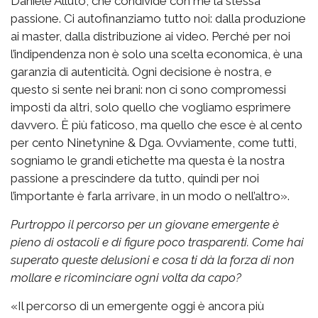
Daniele Alluto, che condivide con me la stessa
passione. Ci autofinanziamo tutto noi: dalla produzione
ai master, dalla distribuzione ai video. Perché per noi
l’indipendenza non è solo una scelta economica, è una
garanzia di autenticità. Ogni decisione è nostra, e
questo si sente nei brani: non ci sono compromessi
imposti da altri, solo quello che vogliamo esprimere
davvero. È più faticoso, ma quello che esce è al cento
per cento Ninetynine & Dga. Ovviamente, come tutti,
sogniamo le grandi etichette ma questa è la nostra
passione a prescindere da tutto, quindi per noi
l’importante è farla arrivare, in un modo o nell’altro».
Purtroppo il percorso per un giovane emergente è
pieno di ostacoli e di figure poco trasparenti. Come hai
superato queste delusioni e cosa ti dà la forza di non
mollare e ricominciare ogni volta da capo?
«Il percorso di un emergente oggi è ancora più