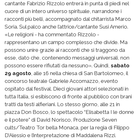
cantante Fabrizio Rizzolo entrerà in punta di piedi nel
cuore di un intero universo spirituale, narrandone i
racconti più belli, accompagnato dal chitarrista Marco
Soria. Sul palco anche l’attrice/cantante Susi Amerio.
«Le religioni - ha commentato Rizzolo -
rappresentano un campo complesso che divide. Ma
possono unire grazie ai racconti che si traggono da
esse, dato che, contenendo messaggi universali, non
possono essere rifiutati da nessuno». Quindi,
sabato
29 agosto
, alle 16 nella chiesa di San Bartolomeo, il
concorso teatrale Gabriele Accomazzo, evento
ospitato dal festival. Dieci giovani attori selezionati in
tutta Italia, si esibiscono di fronte al pubblico con brani
tratti da testi alfieriani. Lo stesso giorno, alle 21 in
piazza Don Bosco, lo spettacolo “Elisabetta I le donne
e il potere” di David Norisco, Produzione Seven
cults/Teatro Tor bella Monaca, per la regia di Filippo
D’Alessio e l’interpretazione di Maddalena Rizzi.