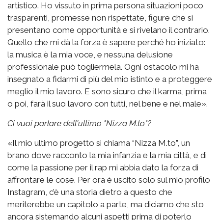
artistico. Ho vissuto in prima persona situazioni poco
trasparenti, promesse non rispettate, figure che si
presentano come opportunità e si rivelano il contrario.
Quello che mi dà la forza è sapere perché ho iniziato:
la musica è la mia voce, e nessuna delusione
professionale può togliermela. Ogni ostacolo mi ha
insegnato a fidarmi di più del mio istinto e a proteggere
meglio il mio lavoro. E sono sicuro che il karma, prima
o poi, farà il suo lavoro con tutti, nel bene e nel male».
Ci vuoi parlare dell'ultimo "Nizza M.to"?
«Il mio ultimo progetto si chiama “Nizza M.to”, un
brano dove racconto la mia infanzia e la mia città, e di
come la passione per il rap mi abbia dato la forza di
affrontare le cose. Per ora è uscito solo sul mio profilo
Instagram, c’è una storia dietro a questo che
meriterebbe un capitolo a parte, ma diciamo che sto
ancora sistemando alcuni aspetti prima di poterlo