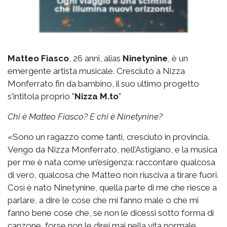
Matteo Fiasco
, 26 anni, alias
Ninetynine
, è un
emergente artista musicale. Cresciuto a Nizza
Monferrato fin da bambino, il suo ultimo progetto
s'intitola proprio "
Nizza M.to
"
Chi è Matteo Fiasco? E chi è Ninetynine?
«Sono un ragazzo come tanti, cresciuto in provincia.
Vengo da Nizza Monferrato, nell’Astigiano, e la musica
per me è nata come un’esigenza: raccontare qualcosa
di vero, qualcosa che Matteo non riusciva a tirare fuori.
Così è nato Ninetynine, quella parte di me che riesce a
parlare, a dire le cose che mi fanno male o che mi
fanno bene cose che, se non le dicessi sotto forma di
canzone, forse non le direi mai nella vita normale.