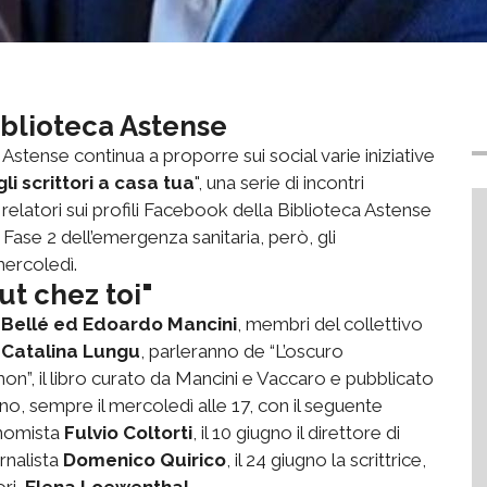
Biblioteca Astense
 Astense continua a proporre sui social varie iniziative
li scrittori a casa tua
", una serie di incontri
e relatori sui profili Facebook della Biblioteca Astense
Fase 2 dell’emergenza sanitaria, però, gli
mercoledì.
ut chez toi"
o Bellé ed Edoardo Mancini
, membri del collettivo
e Catalina Lungu
, parleranno de “L’oscuro
n”, il libro curato da Mancini e Vaccaro e pubblicato
o, sempre il mercoledì alle 17, con il seguente
onomista
Fulvio Coltorti
, il 10 giugno il direttore di
ornalista
Domenico Quirico
, il 24 giugno la scrittrice,
ori,
Elena Loewenthal
.