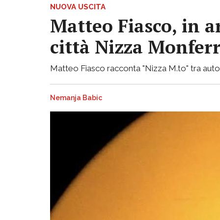
NUOVA USCITA
Matteo Fiasco, in a
città Nizza Monfer
Matteo Fiasco racconta "Nizza M.to" tra autof
Nemanja Babic