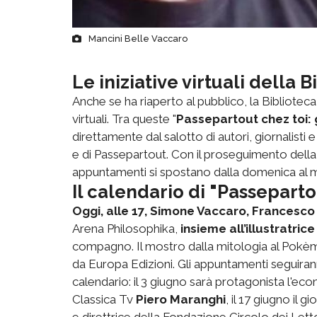
Mancini Belle Vaccaro
Le iniziative virtuali della 
Anche se ha riaperto al pubblico, la Biblioteca
virtuali. Tra queste "
Passepartout chez toi: g
direttamente dal salotto di autori, giornalisti 
e di Passepartout. Con il proseguimento della 
appuntamenti si spostano dalla domenica al 
Il calendario di "Passeparto
Oggi, alle 17, Simone Vaccaro, Francesc
Arena Philosophika,
insieme all’illustratric
compagno. Il mostro dalla mitologia al Pokèmo
da Europa Edizioni. Gli appuntamenti seguirann
calendario: il 3 giugno sarà protagonista l'ec
Classica Tv
Piero Maranghi
, il 17 giugno il gi
e direttrice della Fondazione Circolo dei Lett