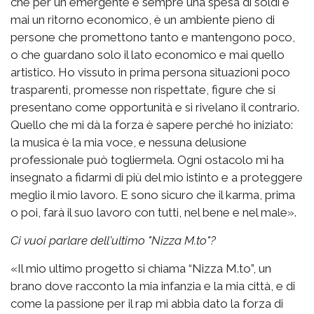
che per un emergente è sempre una spesa di soldi e
mai un ritorno economico, è un ambiente pieno di
persone che promettono tanto e mantengono poco,
o che guardano solo il lato economico e mai quello
artistico. Ho vissuto in prima persona situazioni poco
trasparenti, promesse non rispettate, figure che si
presentano come opportunità e si rivelano il contrario.
Quello che mi dà la forza è sapere perché ho iniziato:
la musica è la mia voce, e nessuna delusione
professionale può togliermela. Ogni ostacolo mi ha
insegnato a fidarmi di più del mio istinto e a proteggere
meglio il mio lavoro. E sono sicuro che il karma, prima
o poi, farà il suo lavoro con tutti, nel bene e nel male».
Ci vuoi parlare dell'ultimo "Nizza M.to"?
«Il mio ultimo progetto si chiama “Nizza M.to”, un
brano dove racconto la mia infanzia e la mia città, e di
come la passione per il rap mi abbia dato la forza di