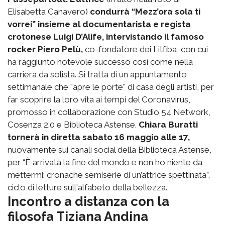
Elisabetta Canavero)
condurrà “Mezz’ora sola ti
vorrei” insieme al documentarista e regista
crotonese Luigi D’Alife, intervistando il famoso
rocker Piero Pelù,
co-fondatore dei Litfiba, con cui
ha raggiunto notevole successo così come nella
carriera da solista. Si tratta di un appuntamento
settimanale che "apre le porte" di casa degli artisti, per
far scoprire la loro vita ai tempi del Coronavirus,
promosso in collaborazione con Studio 54 Network,
Cosenza 2.0 e Biblioteca Astense.
Chiara Buratti
tornerà in diretta
sabato 16 maggio alle 17,
nuovamente sui canali social della Biblioteca Astense,
per “È arrivata la fine del mondo e non ho niente da
mettermi: cronache semiserie di un’attrice spettinata”,
ciclo di letture sull'alfabeto della bellezza.
Incontro a distanza con la
filosofa Tiziana Andina