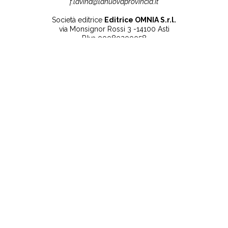
f.lavina@lanuovaprovincia.it
Società editrice
Editrice OMNIA S.r.l.
via Monsignor Rossi 3 -14100 Asti
P.Iva 00080200058
Contatti
Note legali
Tel:
+39 0141 532186
Privacy Policy
info@lanuovaprovincia.it
Cookie Policy
segreteria@lanuovaprovincia.it
Dichiarazione di
sito@lanuovaprovincia.it
accessibilità
Aggiorna le preferenze
sui cookie
RSS
CONTATTI
NECROLOGIE
ULTIME NOTIZIE