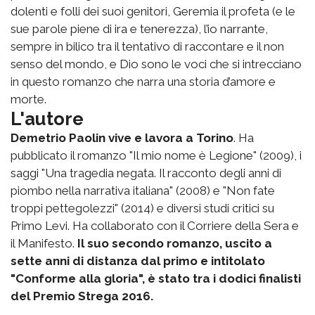
dolenti e folli dei suoi genitori, Geremia il profeta (e le
sue parole piene di ira e tenerezza), l’io narrante,
sempre in bilico tra il tentativo di raccontare e il non
senso del mondo, e Dio sono le voci che si intrecciano
in questo romanzo che narra una storia d’amore e
morte.
L'autore
Demetrio Paolin vive e lavora a Torino
. Ha
pubblicato il romanzo "Il mio nome è Legione" (2009), i
saggi "Una tragedia negata. Il racconto degli anni di
piombo nella narrativa italiana" (2008) e "Non fate
troppi pettegolezzi" (2014) e diversi studi critici su
Primo Levi. Ha collaborato con il Corriere della Sera e
il Manifesto.
Il suo secondo romanzo, uscito a
sette anni di distanza dal primo e intitolato
"Conforme alla gloria", è stato tra i dodici finalisti
del Premio Strega 2016.