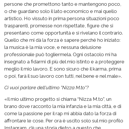
persone che promettono tanto e mantengono poco,
o che guardano solo il lato economico e mai quello
artistico. Ho vissuto in prima persona situazioni poco
trasparenti, promesse non rispettate, figure che si
presentano come opportunità e si rivelano il contrario.
Quello che mi dà la forza è sapere perché ho iniziato:
la musica è la mia voce, e nessuna delusione
professionale può togliermela. Ogni ostacolo mi ha
insegnato a fidarmi di più del mio istinto e a proteggere
meglio il mio lavoro. E sono sicuro che il karma, prima
o poi, farà il suo lavoro con tutti, nel bene e nel male».
Ci vuoi parlare dell'ultimo "Nizza M.to"?
«Il mio ultimo progetto si chiama “Nizza M.to”, un
brano dove racconto la mia infanzia e la mia città, e di
come la passione per il rap mi abbia dato la forza di
affrontare le cose. Per ora è uscito solo sul mio profilo
Instagram, c’è una storia dietro a questo che