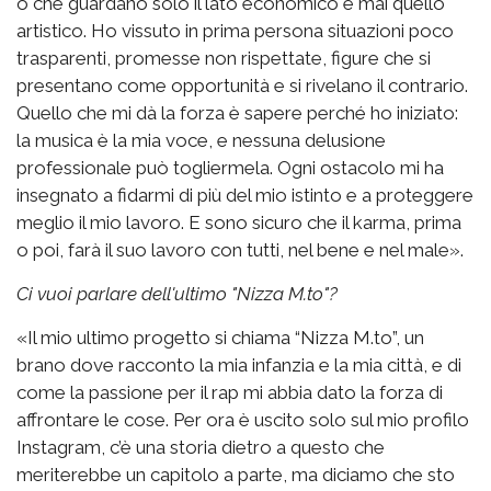
o che guardano solo il lato economico e mai quello
artistico. Ho vissuto in prima persona situazioni poco
trasparenti, promesse non rispettate, figure che si
presentano come opportunità e si rivelano il contrario.
Quello che mi dà la forza è sapere perché ho iniziato:
la musica è la mia voce, e nessuna delusione
professionale può togliermela. Ogni ostacolo mi ha
insegnato a fidarmi di più del mio istinto e a proteggere
meglio il mio lavoro. E sono sicuro che il karma, prima
o poi, farà il suo lavoro con tutti, nel bene e nel male».
Ci vuoi parlare dell'ultimo "Nizza M.to"?
«Il mio ultimo progetto si chiama “Nizza M.to”, un
brano dove racconto la mia infanzia e la mia città, e di
come la passione per il rap mi abbia dato la forza di
affrontare le cose. Per ora è uscito solo sul mio profilo
Instagram, c’è una storia dietro a questo che
meriterebbe un capitolo a parte, ma diciamo che sto