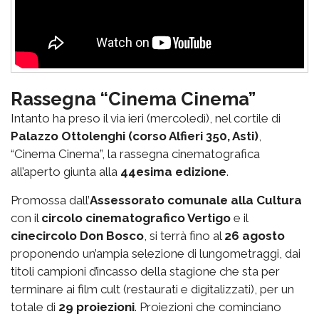
Rassegna “Cinema Cinema”
Intanto ha preso il via ieri (mercoledì), nel cortile di
Palazzo Ottolenghi (corso Alfieri 350, Asti)
,
“Cinema Cinema”, la rassegna cinematografica
all’aperto giunta alla
44esima edizione
.
Promossa dall’
Assessorato comunale alla Cultura
con il
circolo cinematografico Vertigo
e il
cinecircolo Don Bosco
, si terrà fino al
26 agosto
proponendo un’ampia selezione di lungometraggi, dai
titoli campioni d’incasso della stagione che sta per
terminare ai film cult (restaurati e digitalizzati), per un
totale di
29 proiezioni
. Proiezioni che cominciano