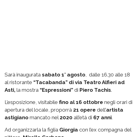
Sarà inaugurata
sabato 1° agosto
, dalle 16.30 alle 18
al ristorante
“Tacabanda” di via Teatro Alfieri ad
Asti,
la mostra
“Espressioni”
di
Piero Tachis
.
L’esposizione, visitabile
fino al 16 ottobre
negli orari di
apertura del locale, proporrà
21 opere
dell’
artista
astigiano
mancato nel
2020
all’età di
67 anni
.
Ad organizzarla la figlia
Giorgia
con l’ex compagna del