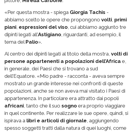
pittore,
Mirella Carbone
.
«Per questa mostra - spiega
Giorgia Tachis
-
abbiamo scelto le opere che propongono
volti
,
primi
piani
,
espressioni del viso
, cui abbiamo aggiunto tre
dipinti legati all’
Astigiano
, riguardanti, ad esempio, il
tema del
Palio
».
Al centro dei dipinti legati al titolo della mostra,
volti di
persone appartenenti a popolazioni dell’Africa
e,
in generale, dei Paesi che si trovano a sud
dell’Equatore. «Mio padre - racconta - aveva sempre
mostrato un grande interesse nei confronti di queste
popolazioni, anche se non aveva mai visitato i Paesi di
appartenenza. In particolare era attratto dai popoli
africani
, tanto che il suo
sogno
era proprio viaggiare
in quel continente. Per realizzare le sue opere, quindi, si
ispirava a
libri e articoli di giornale
, aggiungendo
spesso soggetti tratti dalla natura di quei luoghi, come