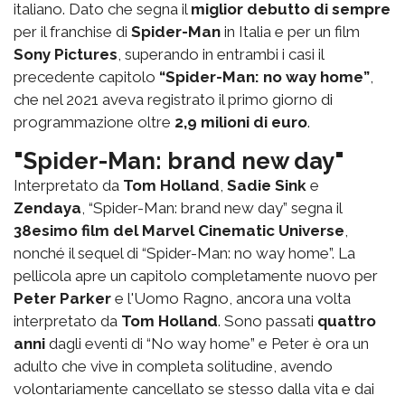
italiano. Dato che segna il
miglior debutto di sempre
per il franchise di
Spider-Man
in Italia e per un film
Sony Pictures
, superando in entrambi i casi il
precedente capitolo
“Spider-Man: no way home”
,
che nel 2021 aveva registrato il primo giorno di
programmazione oltre
2,9 milioni di euro
.
"Spider-Man: brand new day"
Interpretato da
Tom Holland
,
Sadie Sink
e
Zendaya
, “Spider-Man: brand new day” segna il
38esimo film del Marvel Cinematic Universe
,
nonché il sequel di “Spider-Man: no way home”. La
pellicola apre un capitolo completamente nuovo per
Peter Parker
e l'Uomo Ragno, ancora una volta
interpretato da
Tom Holland
. Sono passati
quattro
anni
dagli eventi di “No way home” e Peter è ora un
adulto che vive in completa solitudine, avendo
volontariamente cancellato se stesso dalla vita e dai