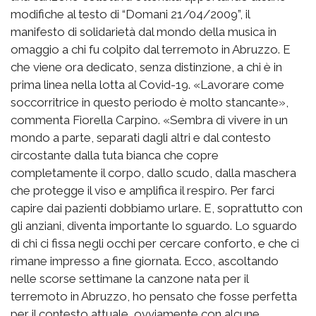
modifiche al testo di “Domani 21/04/2009”, il
manifesto di solidarietà dal mondo della musica in
omaggio a chi fu colpito dal terremoto in Abruzzo. E
che viene ora dedicato, senza distinzione, a chi è in
prima linea nella lotta al Covid-19. «Lavorare come
soccorritrice in questo periodo è molto stancante»,
commenta Fiorella Carpino. «Sembra di vivere in un
mondo a parte, separati dagli altri e dal contesto
circostante dalla tuta bianca che copre
completamente il corpo, dallo scudo, dalla maschera
che protegge il viso e amplifica il respiro. Per farci
capire dai pazienti dobbiamo urlare. E, soprattutto con
gli anziani, diventa importante lo sguardo. Lo sguardo
di chi ci fissa negli occhi per cercare conforto, e che ci
rimane impresso a fine giornata. Ecco, ascoltando
nelle scorse settimane la canzone nata per il
terremoto in Abruzzo, ho pensato che fosse perfetta
per il contesto attuale, ovviamente con alcune