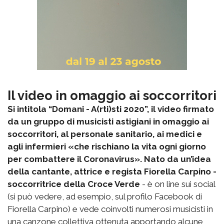
Il video in omaggio ai soccorritori
Si intitola “Domani - A(rti)sti 2020”, il video firmato
da un gruppo di musicisti astigiani in omaggio ai
soccorritori, al personale sanitario, ai medici e
agli infermieri «che rischiano la vita ogni giorno
per combattere il Coronavirus».
Nato da un’idea
della cantante, attrice e regista Fiorella Carpino -
soccorritrice della Croce Verde
- è on line sui social
(si può vedere, ad esempio, sul profilo Facebook di
Fiorella Carpino) e vede coinvolti numerosi musicisti in
una canzone collettiva ottenuta apportando alcune