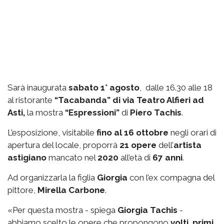
Sarà inaugurata
sabato 1° agosto
, dalle 16.30 alle 18
al ristorante
“Tacabanda” di via Teatro Alfieri ad
Asti,
la mostra
“Espressioni”
di
Piero Tachis
.
L’esposizione, visitabile
fino al 16 ottobre
negli orari di
apertura del locale, proporrà
21 opere
dell’
artista
astigiano
mancato nel
2020
all’età di
67 anni
.
Ad organizzarla la figlia
Giorgia
con l’ex compagna del
pittore,
Mirella Carbone
.
«Per questa mostra - spiega
Giorgia Tachis
-
abbiamo scelto le opere che propongono
volti
,
primi