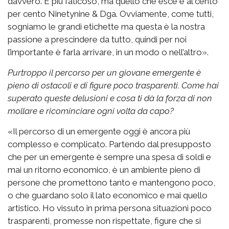
davvero. È più faticoso, ma quello che esce è al cento
per cento Ninetynine & Dga. Ovviamente, come tutti,
sogniamo le grandi etichette ma questa è la nostra
passione a prescindere da tutto, quindi per noi
l’importante è farla arrivare, in un modo o nell’altro».
Purtroppo il percorso per un giovane emergente è
pieno di ostacoli e di figure poco trasparenti. Come hai
superato queste delusioni e cosa ti dà la forza di non
mollare e ricominciare ogni volta da capo?
«Il percorso di un emergente oggi è ancora più
complesso e complicato. Partendo dal presupposto
che per un emergente è sempre una spesa di soldi e
mai un ritorno economico, è un ambiente pieno di
persone che promettono tanto e mantengono poco,
o che guardano solo il lato economico e mai quello
artistico. Ho vissuto in prima persona situazioni poco
trasparenti, promesse non rispettate, figure che si