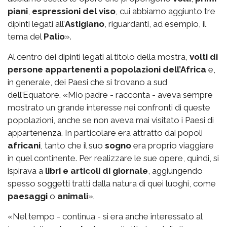
piani
,
espressioni del viso
, cui abbiamo aggiunto tre
dipinti legati all’
Astigiano
, riguardanti, ad esempio, il
tema del
Palio
».
Al centro dei dipinti legati al titolo della mostra,
volti di
persone appartenenti a popolazioni dell’Africa
e,
in generale, dei Paesi che si trovano a sud
dell’Equatore. «Mio padre - racconta - aveva sempre
mostrato un grande interesse nei confronti di queste
popolazioni, anche se non aveva mai visitato i Paesi di
appartenenza. In particolare era attratto dai popoli
africani
, tanto che il suo
sogno
era proprio viaggiare
in quel continente. Per realizzare le sue opere, quindi, si
ispirava a
libri e articoli di giornale
, aggiungendo
spesso soggetti tratti dalla natura di quei luoghi, come
paesaggi
o
animali
».
«Nel tempo - continua - si era anche interessato al