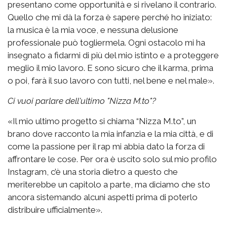
presentano come opportunità e si rivelano il contrario.
Quello che mi dà la forza è sapere perché ho iniziato:
la musica è la mia voce, e nessuna delusione
professionale può togliermela. Ogni ostacolo mi ha
insegnato a fidarmi di più del mio istinto e a proteggere
meglio il mio lavoro. E sono sicuro che il karma, prima
o poi, farà il suo lavoro con tutti, nel bene e nel male».
Ci vuoi parlare dell'ultimo "Nizza M.to"?
«Il mio ultimo progetto si chiama “Nizza M.to”, un
brano dove racconto la mia infanzia e la mia città, e di
come la passione per il rap mi abbia dato la forza di
affrontare le cose. Per ora è uscito solo sul mio profilo
Instagram, c’è una storia dietro a questo che
meriterebbe un capitolo a parte, ma diciamo che sto
ancora sistemando alcuni aspetti prima di poterlo
distribuire ufficialmente».