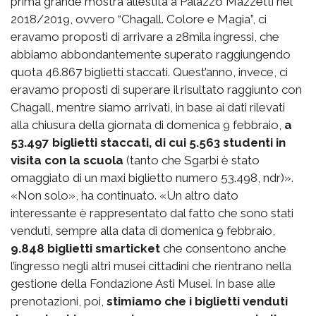
prima grande mostra allestita a Palazzo Mazzetti nel
2018/2019, ovvero “Chagall. Colore e Magia”, ci
eravamo proposti di arrivare a 28mila ingressi, che
abbiamo abbondantemente superato raggiungendo
quota 46.867 biglietti staccati. Quest’anno, invece, ci
eravamo proposti di superare il risultato raggiunto con
Chagall, mentre siamo arrivati, in base ai dati rilevati
alla chiusura della giornata di domenica 9 febbraio,
a
53.497 biglietti staccati, di cui 5.563 studenti in
visita con la scuola
(tanto che Sgarbi è stato
omaggiato di un maxi biglietto numero 53.498, ndr)».
«Non solo», ha continuato. «Un altro dato
interessante è rappresentato dal fatto che sono stati
venduti, sempre alla data di domenica 9 febbraio,
9.848 biglietti smarticket
che consentono anche
l’ingresso negli altri musei cittadini che rientrano nella
gestione della Fondazione Asti Musei. In base alle
prenotazioni, poi,
stimiamo che i biglietti venduti