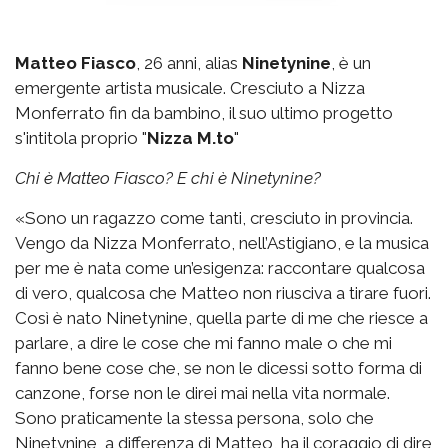
Matteo Fiasco
, 26 anni, alias
Ninetynine
, è un
emergente artista musicale. Cresciuto a Nizza
Monferrato fin da bambino, il suo ultimo progetto
s'intitola proprio "
Nizza M.to
"
Chi è Matteo Fiasco? E chi è Ninetynine?
«Sono un ragazzo come tanti, cresciuto in provincia.
Vengo da Nizza Monferrato, nell’Astigiano, e la musica
per me è nata come un’esigenza: raccontare qualcosa
di vero, qualcosa che Matteo non riusciva a tirare fuori.
Così è nato Ninetynine, quella parte di me che riesce a
parlare, a dire le cose che mi fanno male o che mi
fanno bene cose che, se non le dicessi sotto forma di
canzone, forse non le direi mai nella vita normale.
Sono praticamente la stessa persona, solo che
Ninetynine, a differenza di Matteo, ha il coraggio di dire