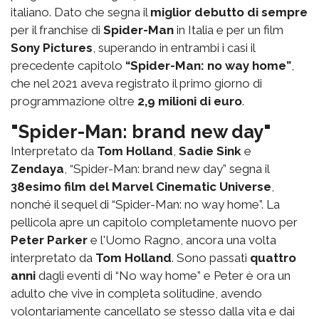
italiano. Dato che segna il
miglior debutto di sempre
per il franchise di
Spider-Man
in Italia e per un film
Sony Pictures
, superando in entrambi i casi il
precedente capitolo
“Spider-Man: no way home”
,
che nel 2021 aveva registrato il primo giorno di
programmazione oltre
2,9 milioni di euro
.
"Spider-Man: brand new day"
Interpretato da
Tom Holland
,
Sadie Sink
e
Zendaya
, “Spider-Man: brand new day” segna il
38esimo film del Marvel Cinematic Universe
,
nonché il sequel di “Spider-Man: no way home”. La
pellicola apre un capitolo completamente nuovo per
Peter Parker
e l'Uomo Ragno, ancora una volta
interpretato da
Tom Holland
. Sono passati
quattro
anni
dagli eventi di “No way home” e Peter è ora un
adulto che vive in completa solitudine, avendo
volontariamente cancellato se stesso dalla vita e dai