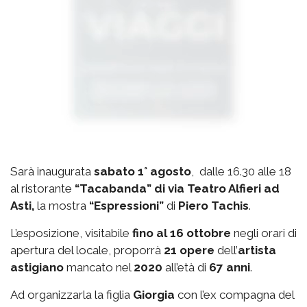
Sarà inaugurata
sabato 1° agosto
, dalle 16.30 alle 18
al ristorante
“Tacabanda” di via Teatro Alfieri ad
Asti,
la mostra
“Espressioni”
di
Piero Tachis
.
L’esposizione, visitabile
fino al 16 ottobre
negli orari di
apertura del locale, proporrà
21 opere
dell’
artista
astigiano
mancato nel
2020
all’età di
67 anni
.
Ad organizzarla la figlia
Giorgia
con l’ex compagna del