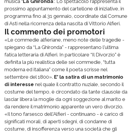
musica “
La Ghironda
”. Lo spettacolo rappresenta il
prossimo appuntamento del cartellone di iniziative, in
programma fino al 31 gennaio, coordinate dal Comune
di Asti nella ricorrenza della nascita di Vittorio Alfieri.
Il commento dei promotori
«Le commedie alfieriane, meno note delle tragedie -
spiegano da “La Ghironda” - rappresentano l'ultima
fatica letteraria di Alfieri. In particolare “Il Divorzio” è
definita la più realistica delle sei commedie, “tutta
moderna ed italiana” come il poeta scrisse nel
settembre del 1800».
E' la satira di un matrimonio
di interesse
nel quale il contratto nuziale, secondo il
costume del tempo, è circondato da tante clausole da
lasciar libera la moglie da ogni soggezione al marito e
da rendere il matrimonio apparente un vero divorzio.
«Il tono farsesco dell'Alfieri - continuano - è carico di
significati morali, di aperti sdegni, di condanne di
costume, di insofferenza verso una società che gli