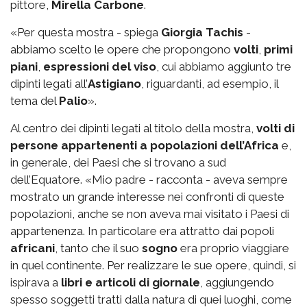
pittore,
Mirella Carbone
.
«Per questa mostra - spiega
Giorgia Tachis
-
abbiamo scelto le opere che propongono
volti
,
primi
piani
,
espressioni del viso
, cui abbiamo aggiunto tre
dipinti legati all’
Astigiano
, riguardanti, ad esempio, il
tema del
Palio
».
Al centro dei dipinti legati al titolo della mostra,
volti di
persone appartenenti a popolazioni dell’Africa
e,
in generale, dei Paesi che si trovano a sud
dell’Equatore. «Mio padre - racconta - aveva sempre
mostrato un grande interesse nei confronti di queste
popolazioni, anche se non aveva mai visitato i Paesi di
appartenenza. In particolare era attratto dai popoli
africani
, tanto che il suo
sogno
era proprio viaggiare
in quel continente. Per realizzare le sue opere, quindi, si
ispirava a
libri e articoli di giornale
, aggiungendo
spesso soggetti tratti dalla natura di quei luoghi, come