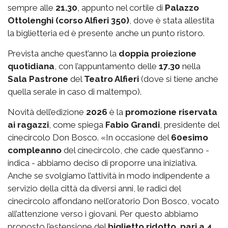
sempre alle
21.30
, appunto nel cortile di
Palazzo
Ottolenghi (corso Alfieri 350)
, dove è stata allestita
la biglietteria ed è presente anche un punto ristoro.
Prevista anche quest’anno la
doppia proiezione
quotidiana
, con l’appuntamento delle
17.30
nella
Sala Pastrone
del
Teatro Alfieri
(dove si tiene anche
quella serale in caso di maltempo).
Novità dell’edizione
2026
è la
promozione riservata
ai ragazzi
, come spiega
Fabio Grandi
, presidente del
cinecircolo Don Bosco. «In occasione del
60esimo
compleanno
del cinecircolo, che cade quest’anno -
indica - abbiamo deciso di proporre una iniziativa.
Anche se svolgiamo l’attività in modo indipendente a
servizio della città da diversi anni, le radici del
cinecircolo affondano nell’oratorio Don Bosco, vocato
all’attenzione verso i giovani. Per questo abbiamo
proposto l’estensione del
biglietto ridotto, pari a 4