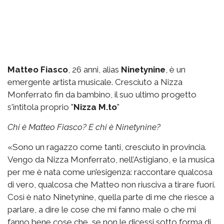
Matteo Fiasco
, 26 anni, alias
Ninetynine
, è un
emergente artista musicale. Cresciuto a Nizza
Monferrato fin da bambino, il suo ultimo progetto
s'intitola proprio "
Nizza M.to
"
Chi è Matteo Fiasco? E chi è Ninetynine?
«Sono un ragazzo come tanti, cresciuto in provincia.
Vengo da Nizza Monferrato, nell’Astigiano, e la musica
per me è nata come un’esigenza: raccontare qualcosa
di vero, qualcosa che Matteo non riusciva a tirare fuori.
Così è nato Ninetynine, quella parte di me che riesce a
parlare, a dire le cose che mi fanno male o che mi
fanno bene cose che, se non le dicessi sotto forma di