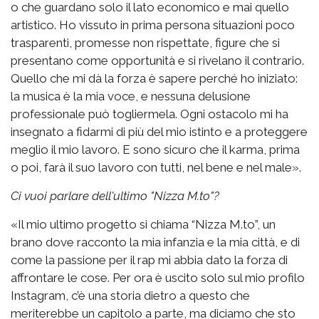
o che guardano solo il lato economico e mai quello
artistico. Ho vissuto in prima persona situazioni poco
trasparenti, promesse non rispettate, figure che si
presentano come opportunità e si rivelano il contrario.
Quello che mi dà la forza è sapere perché ho iniziato:
la musica è la mia voce, e nessuna delusione
professionale può togliermela. Ogni ostacolo mi ha
insegnato a fidarmi di più del mio istinto e a proteggere
meglio il mio lavoro. E sono sicuro che il karma, prima
o poi, farà il suo lavoro con tutti, nel bene e nel male».
Ci vuoi parlare dell'ultimo "Nizza M.to"?
«Il mio ultimo progetto si chiama “Nizza M.to”, un
brano dove racconto la mia infanzia e la mia città, e di
come la passione per il rap mi abbia dato la forza di
affrontare le cose. Per ora è uscito solo sul mio profilo
Instagram, c’è una storia dietro a questo che
meriterebbe un capitolo a parte, ma diciamo che sto