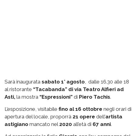
Sarà inaugurata
sabato 1° agosto
, dalle 16.30 alle 18
al ristorante
“Tacabanda” di via Teatro Alfieri ad
Asti,
la mostra
“Espressioni”
di
Piero Tachis
.
L’esposizione, visitabile
fino al 16 ottobre
negli orari di
apertura del locale, proporrà
21 opere
dell’
artista
astigiano
mancato nel
2020
all’età di
67 anni
.