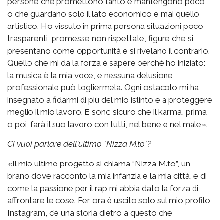
persone che promettono tanto e mantengono poco,
o che guardano solo il lato economico e mai quello
artistico. Ho vissuto in prima persona situazioni poco
trasparenti, promesse non rispettate, figure che si
presentano come opportunità e si rivelano il contrario.
Quello che mi dà la forza è sapere perché ho iniziato:
la musica è la mia voce, e nessuna delusione
professionale può togliermela. Ogni ostacolo mi ha
insegnato a fidarmi di più del mio istinto e a proteggere
meglio il mio lavoro. E sono sicuro che il karma, prima
o poi, farà il suo lavoro con tutti, nel bene e nel male».
Ci vuoi parlare dell'ultimo "Nizza M.to"?
«Il mio ultimo progetto si chiama “Nizza M.to”, un
brano dove racconto la mia infanzia e la mia città, e di
come la passione per il rap mi abbia dato la forza di
affrontare le cose. Per ora è uscito solo sul mio profilo
Instagram, c’è una storia dietro a questo che