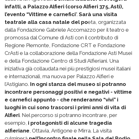
infatti, a Palazzo Alfieri (corso Alfieri 375, Asti),
l’evento “Vittime e carnefici
”.
Sarà una visita
teatrale alla casa natale del po
eta, organizzata
dalla Fondazione Gabriele Accomazzo per il teatro e
promossa dal Comune di Asti con il contributo di
Regione Piemonte, Fondazione CRT e Fondazione
CrAsti e la collaborazione della Fondazione Asti Musei
e della Fondazione Centro di Studi Alfieriani. Una
iniziativa già collaudata nei più prestigiosi musei italiani
e internazionali, ma nuova per Palazzo Alfieri e
l’Astigiano.
In ogni stanza del museo si potranno
incontrare personaggi positivi e negativi - vittime
e carnefici appunto - che renderanno “vivi” i
luoghi in cui sono trascorsi i primi anni di vita di
Alfieri
. Nel percorso si potranno incontrare, per
esempio,
i protagonisti di alcune tragedia
alfieriane
, Ottavia, Antigone e Mirra. La visita
culminerà
nell’incontro finale nella Sala del Podio
,