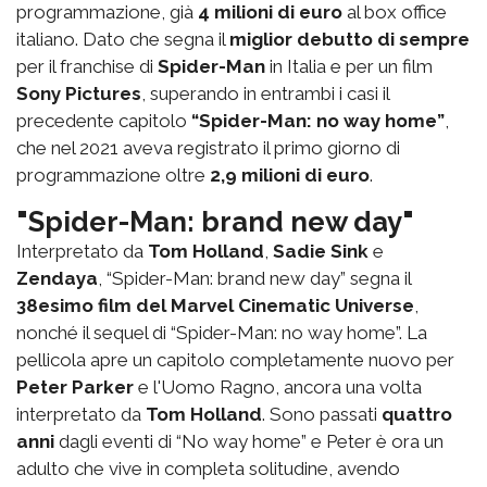
programmazione, già
4 milioni di euro
al box office
italiano. Dato che segna il
miglior debutto di sempre
per il franchise di
Spider-Man
in Italia e per un film
Sony Pictures
, superando in entrambi i casi il
precedente capitolo
“Spider-Man: no way home”
,
che nel 2021 aveva registrato il primo giorno di
programmazione oltre
2,9 milioni di euro
.
"Spider-Man: brand new day"
Interpretato da
Tom Holland
,
Sadie Sink
e
Zendaya
, “Spider-Man: brand new day” segna il
38esimo film del Marvel Cinematic Universe
,
nonché il sequel di “Spider-Man: no way home”. La
pellicola apre un capitolo completamente nuovo per
Peter Parker
e l'Uomo Ragno, ancora una volta
interpretato da
Tom Holland
. Sono passati
quattro
anni
dagli eventi di “No way home” e Peter è ora un
adulto che vive in completa solitudine, avendo