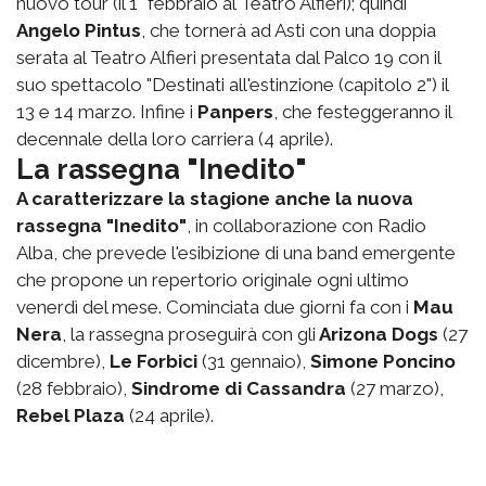
nuovo tour (il 1° febbraio al Teatro Alfieri); quindi
Angelo Pintus
, che tornerà ad Asti con una doppia
serata al Teatro Alfieri presentata dal Palco 19 con il
suo spettacolo "Destinati all'estinzione (capitolo 2") il
13 e 14 marzo. Infine i
Panpers
, che festeggeranno il
decennale della loro carriera (4 aprile).
La rassegna "Inedito"
A caratterizzare la stagione anche la nuova
rassegna "Inedito"
, in collaborazione con Radio
Alba, che prevede l'esibizione di una band emergente
che propone un repertorio originale ogni ultimo
venerdì del mese. Cominciata due giorni fa con i
Mau
Nera
, la rassegna proseguirà con gli
Arizona Dogs
(27
dicembre),
Le Forbici
(31 gennaio),
Simone Poncino
(28 febbraio),
Sindrome di Cassandra
(27 marzo),
Rebel Plaza
(24 aprile).