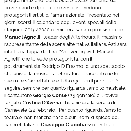
programmazione, composta prevalentemente da
cover band e dj set, con eventi che vedono
protagonisti artisti di fama nazionale. Presentato nei
giorni scorsi, il calendario degli eventi speciali della
stagione 2019/2020 comincerà sabato prossimo con
Manuel Agnelli
, leader degli Afterhours, il massimo
rappresentante della scena alternativa italiana. Asti sarà
infatti una tappa del tour "An evening with Manuel
Agnelli" che lo vede protagonista, con il
polistrumentista Rodrigo D'Erasmo, di uno spettacolo
che unisce la musica, la letteratura, il racconto nelle
sue mille sfaccettature e il dialogo con il pubblico. A
seguire, sempre per quanto riguarda l'ambito musicale,
il cantautore
Giorgio Conte
(25 gennaio) e il revival
targato
Cristina D'Avena
che animerà la serata di
Carnevale (22 febbraio). Per quanto riguarda l'ambito
teatrale, non mancherrano alcuni nomi di spicco del
cabaret italiano:
Giuseppe Giacobazzi
con il suo