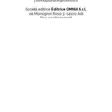
f.lavina@lanuovaprovincia.it
Società editrice
Editrice OMNIA S.r.l.
via Monsignor Rossi 3 -14100 Asti
P.Iva 00080200058
Contatti
Note legali
Tel:
+39 0141 532186
Privacy Policy
info@lanuovaprovincia.it
Cookie Policy
segreteria@lanuovaprovincia.it
Dichiarazione di
sito@lanuovaprovincia.it
accessibilità
Aggiorna le preferenze
sui cookie
RSS
CONTATTI
NECROLOGIE
ULTIME NOTIZIE