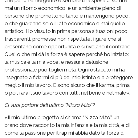
che per un emergente è sempre una spesa di soldi e
mai un ritorno economico, è un ambiente pieno di
persone che promettono tanto e mantengono poco,
o che guardano solo il lato economico e mai quello
artistico. Ho vissuto in prima persona situazioni poco
trasparenti, promesse non rispettate, figure che si
presentano come opportunità e si rivelano il contrario.
Quello che mi dà la forza è sapere perché ho iniziato:
la musica è la mia voce, e nessuna delusione
professionale può togliermela. Ogni ostacolo mi ha
insegnato a fidarmi di più del mio istinto e a proteggere
meglio il mio lavoro. E sono sicuro che il karma, prima
o poi, farà il suo lavoro con tutti, nel bene e nel male».
Ci vuoi parlare dell'ultimo "Nizza M.to"?
«Il mio ultimo progetto si chiama “Nizza M.to”, un
brano dove racconto la mia infanzia e la mia città, e di
come la passione per il rap mi abbia dato la forza di