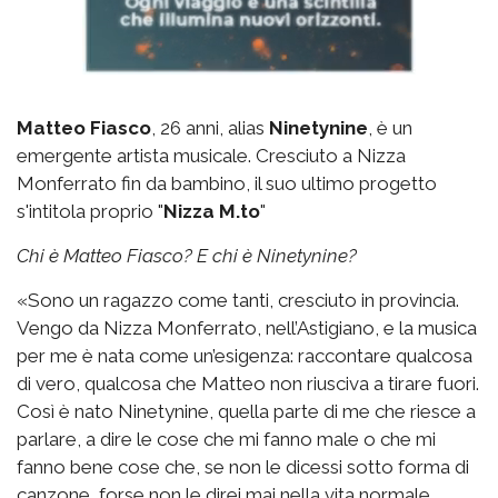
Matteo Fiasco
, 26 anni, alias
Ninetynine
, è un
emergente artista musicale. Cresciuto a Nizza
Monferrato fin da bambino, il suo ultimo progetto
s'intitola proprio "
Nizza M.to
"
Chi è Matteo Fiasco? E chi è Ninetynine?
«Sono un ragazzo come tanti, cresciuto in provincia.
Vengo da Nizza Monferrato, nell’Astigiano, e la musica
per me è nata come un’esigenza: raccontare qualcosa
di vero, qualcosa che Matteo non riusciva a tirare fuori.
Così è nato Ninetynine, quella parte di me che riesce a
parlare, a dire le cose che mi fanno male o che mi
fanno bene cose che, se non le dicessi sotto forma di
canzone, forse non le direi mai nella vita normale.