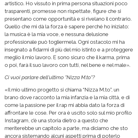
artistico. Ho vissuto in prima persona situazioni poco
trasparenti, promesse non rispettate, figure che si
presentano come opportunità e si rivelano il contrario.
Quello che mi dà la forza è sapere perché ho iniziato:
la musica è la mia voce, e nessuna delusione
professionale può togliermela. Ogni ostacolo mi ha
insegnato a fidarmi di più del mio istinto e a proteggere
meglio il mio lavoro. E sono sicuro che il karma, prima
o poi, farà il suo lavoro con tutti, nel bene e nel male».
Ci vuoi parlare dell'ultimo "Nizza M.to"?
«Il mio ultimo progetto si chiama “Nizza M.to”, un
brano dove racconto la mia infanzia e la mia città, e di
come la passione per il rap mi abbia dato la forza di
affrontare le cose. Per ora è uscito solo sul mio profilo
Instagram, c’è una storia dietro a questo che
meriterebbe un capitolo a parte, ma diciamo che sto
ancora sistemando alcuni aspetti prima di poterlo