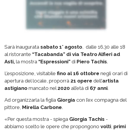
Sarà inaugurata
sabato 1° agosto
, dalle 16.30 alle 18
al ristorante
“Tacabanda” di via Teatro Alfieri ad
Asti,
la mostra
“Espressioni”
di
Piero Tachis
.
L’esposizione, visitabile
fino al 16 ottobre
negli orari di
apertura del locale, proporrà
21 opere
dell’
artista
astigiano
mancato nel
2020
all’età di
67 anni
.
Ad organizzarla la figlia
Giorgia
con l’ex compagna del
pittore,
Mirella Carbone
.
«Per questa mostra - spiega
Giorgia Tachis
-
abbiamo scelto le opere che propongono
volti
,
primi