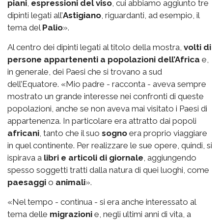
piani
,
espressioni del viso
, cui abbiamo aggiunto tre
dipinti legati all’
Astigiano
, riguardanti, ad esempio, il
tema del
Palio
».
Al centro dei dipinti legati al titolo della mostra,
volti di
persone appartenenti a popolazioni dell’Africa
e,
in generale, dei Paesi che si trovano a sud
dell’Equatore. «Mio padre - racconta - aveva sempre
mostrato un grande interesse nei confronti di queste
popolazioni, anche se non aveva mai visitato i Paesi di
appartenenza. In particolare era attratto dai popoli
africani
, tanto che il suo
sogno
era proprio viaggiare
in quel continente. Per realizzare le sue opere, quindi, si
ispirava a
libri e articoli di giornale
, aggiungendo
spesso soggetti tratti dalla natura di quei luoghi, come
paesaggi
o
animali
».
«Nel tempo - continua - si era anche interessato al
tema delle
migrazioni
e, negli ultimi anni di vita, a