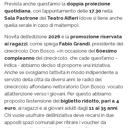
Prevista anche quest’anno la
doppia proiezione
quotidiana
, con l’appuntamento delle
17.30
nella
Sala Pastrone
del
Teatro Alfieri
(dove si tiene anche
quella serale in caso di maltempo).
Novità dell’edizione
2026
è la
promozione riservata
ai ragazzi
, come spiega
Fabio Grandi
, presidente del
cinecircolo Don Bosco. «In occasione del
60esimo
compleanno
del cinecircolo, che cade quest’anno -
indica - abbiamo deciso di proporre una iniziativa.
Anche se svolgiamo l’attività in modo indipendente a
servizio della città da diversi anni, le radici del
cinecircolo affondano nell’oratorio Don Bosco, vocato
all’attenzione verso i giovani. Per questo abbiamo
proposto l’estensione del
biglietto ridotto, pari a 4
euro
, ai ragazzi e ai giovani adulti dagli
11 ai 35 anni
.
Chi vuole usufruire dell’iniziativa deve recarsi in due
appositi spazi comunali per ritirare i voucher da