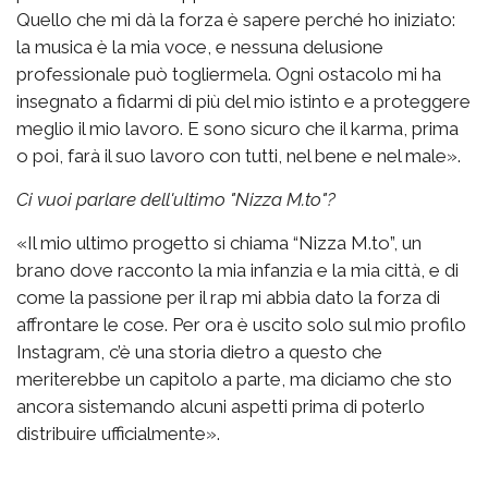
Quello che mi dà la forza è sapere perché ho iniziato:
la musica è la mia voce, e nessuna delusione
professionale può togliermela. Ogni ostacolo mi ha
insegnato a fidarmi di più del mio istinto e a proteggere
meglio il mio lavoro. E sono sicuro che il karma, prima
o poi, farà il suo lavoro con tutti, nel bene e nel male».
Ci vuoi parlare dell'ultimo "Nizza M.to"?
«Il mio ultimo progetto si chiama “Nizza M.to”, un
brano dove racconto la mia infanzia e la mia città, e di
come la passione per il rap mi abbia dato la forza di
affrontare le cose. Per ora è uscito solo sul mio profilo
Instagram, c’è una storia dietro a questo che
meriterebbe un capitolo a parte, ma diciamo che sto
ancora sistemando alcuni aspetti prima di poterlo
distribuire ufficialmente».