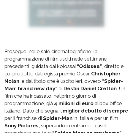
Prosegue, nelle sale cinematografiche, la
programmazione di film usciti nelle settimane
precedenti, guidata dal kolossal
“Odissea”
, diretto e
co-prodotto dal regista premio Oscar
Christopher
Nolan
, e dal titolo che è uscito ieri, ovvero
“Spider-
Man: brand new day”
di
Destin Daniel Cretton
. Un
film che ha incassato, nel primo giorno di
programmazione, già
4 milioni di euro
al box office
italiano. Dato che segna il
miglior debutto di sempre
per il franchise di
Spider-Man
in Italia e per un film
Sony Pictures
, superando in entrambi i casi il