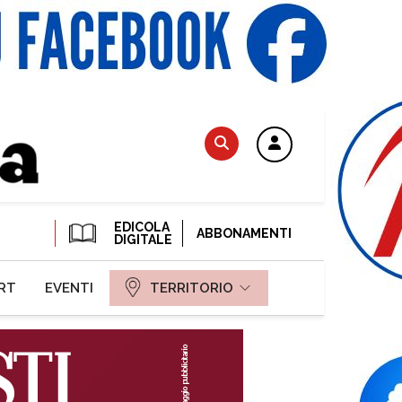
EDICOLA
ABBONAMENTI
DIGITALE
RT
EVENTI
TERRITORIO