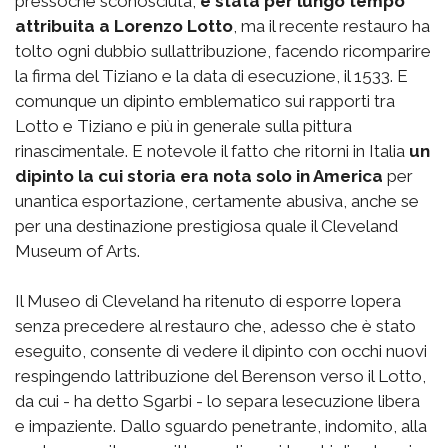
pressoché sconosciuta,
è stata per lungo tempo
attribuita a Lorenzo Lotto
, ma il recente restauro ha
tolto ogni dubbio sullattribuzione, facendo ricomparire
la firma del Tiziano e la data di esecuzione, il 1533. E
comunque un dipinto emblematico sui rapporti tra
Lotto e Tiziano e più in generale sulla pittura
rinascimentale. E notevole il fatto che ritorni in Italia
un
dipinto la cui storia era nota solo in America
per
unantica esportazione, certamente abusiva, anche se
per una destinazione prestigiosa quale il Cleveland
Museum of Arts.
Il Museo di Cleveland ha ritenuto di esporre lopera
senza precedere al restauro che, adesso che è stato
eseguito, consente di vedere il dipinto con occhi nuovi
respingendo lattribuzione del Berenson verso il Lotto,
da cui - ha detto Sgarbi - lo separa lesecuzione libera
e impaziente. Dallo sguardo penetrante, indomito, alla