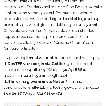
servizio della città da diversi anni, le radici del
cinecircolo affondano nell’oratorio Don Bosco, vocato
all’attenzione verso i giovani. Per questo abbiamo
proposto l’estensione del
biglietto ridotto, pari a 4
euro
, ai ragazzi e ai giovani adulti dagli
11 ai 35 anni
.
Chi vuole usufruire dell’iniziativa deve recarsi in due
appositi spazi comunali per ritirare i voucher da
convertire alla biglietteria di “Cinema Cinema” con
l’emissione fiscale».
I ragazzi dagli
11 ai 22 anni
devono recarsi negli spazi
di
DesTEENazione, in via Goltieri 3
, dal lunedì al
sabato dalle
14 alle 19
(Wapp:
350/9186802
). I
giovani dai
22 ai 35 anni
negli spazi
dell’
Informagiovani in via Natta 3
, da lunedì a
venerdì dalle
9 alle 12
; martedì e giovedì anche dalle
15 alle 17
(Wapp:
334/1155574
).