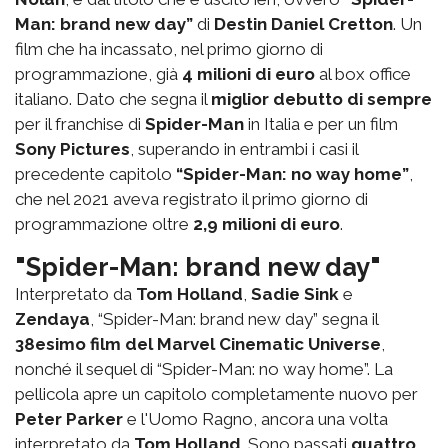
Man: brand new day”
di
Destin Daniel Cretton
. Un
film che ha incassato, nel primo giorno di
programmazione, già
4 milioni di euro
al box office
italiano. Dato che segna il
miglior debutto di sempre
per il franchise di
Spider-Man
in Italia e per un film
Sony Pictures
, superando in entrambi i casi il
precedente capitolo
“Spider-Man: no way home”
,
che nel 2021 aveva registrato il primo giorno di
programmazione oltre
2,9 milioni di euro
.
"Spider-Man: brand new day"
Interpretato da
Tom Holland
,
Sadie Sink
e
Zendaya
, “Spider-Man: brand new day” segna il
38esimo film del Marvel Cinematic Universe
,
nonché il sequel di “Spider-Man: no way home”. La
pellicola apre un capitolo completamente nuovo per
Peter Parker
e l'Uomo Ragno, ancora una volta
interpretato da
Tom Holland
. Sono passati
quattro