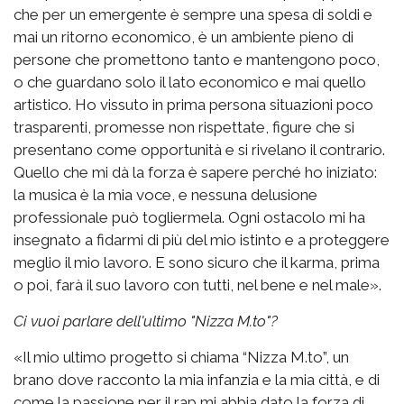
che per un emergente è sempre una spesa di soldi e
mai un ritorno economico, è un ambiente pieno di
persone che promettono tanto e mantengono poco,
o che guardano solo il lato economico e mai quello
artistico. Ho vissuto in prima persona situazioni poco
trasparenti, promesse non rispettate, figure che si
presentano come opportunità e si rivelano il contrario.
Quello che mi dà la forza è sapere perché ho iniziato:
la musica è la mia voce, e nessuna delusione
professionale può togliermela. Ogni ostacolo mi ha
insegnato a fidarmi di più del mio istinto e a proteggere
meglio il mio lavoro. E sono sicuro che il karma, prima
o poi, farà il suo lavoro con tutti, nel bene e nel male».
Ci vuoi parlare dell'ultimo "Nizza M.to"?
«Il mio ultimo progetto si chiama “Nizza M.to”, un
brano dove racconto la mia infanzia e la mia città, e di
come la passione per il rap mi abbia dato la forza di