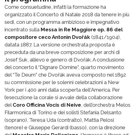
Come consuetudine, infatti la formazione ha
organizzato il Concerto di Natale 2018 da tenere in più
sedi, con un programma ambizioso e impegnativo
incentrato sulla
Messa in Re Maggiore op. 86 del
compositore ceco Antonìn Dvořák
(1841/1904),
datata 1887. La versione orchestrata proposta è
preceduta da una breve composizione per archi di
Josef Suk, allievo e genero di Dvořák. A conclusione
del concerto il “Dignare Domine”, quarto movimento
del “Te Deum” che Dvořák aveva composto nel 1892
su commissione per le solenni celebrazioni a New
York per i 400 anni dalla scoperta dell'America. Per
l’esecuzione la corale si avvale della collaborazione
del
Coro Officina Vocis di Neive
, dell’orchestra Melos
Filarmonica di Torino e dei solisti Stefania Delsanto
(soprano), Teresa Uda (contralto), Mattia Pelosi
(tenore) e Giuseppe Gerardi (basso), con la direzione
del
Maestro Mario Dellapiana
. L’ingresso è libero ad