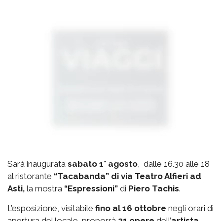
Sarà inaugurata
sabato 1° agosto
, dalle 16.30 alle 18
al ristorante
“Tacabanda” di via Teatro Alfieri ad
Asti,
la mostra
“Espressioni”
di
Piero Tachis
.
L’esposizione, visitabile
fino al 16 ottobre
negli orari di
apertura del locale, proporrà
21 opere
dell’
artista