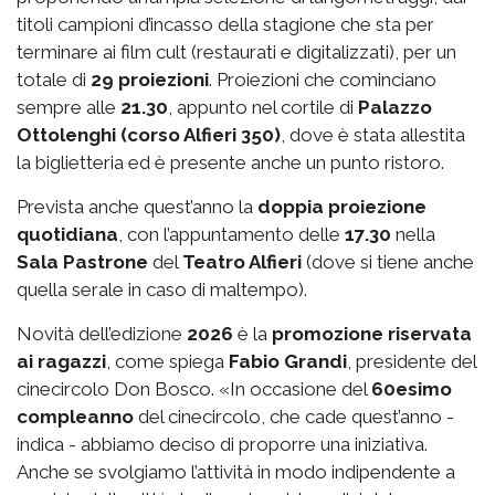
titoli campioni d’incasso della stagione che sta per
terminare ai film cult (restaurati e digitalizzati), per un
totale di
29 proiezioni
. Proiezioni che cominciano
sempre alle
21.30
, appunto nel cortile di
Palazzo
Ottolenghi (corso Alfieri 350)
, dove è stata allestita
la biglietteria ed è presente anche un punto ristoro.
Prevista anche quest’anno la
doppia proiezione
quotidiana
, con l’appuntamento delle
17.30
nella
Sala Pastrone
del
Teatro Alfieri
(dove si tiene anche
quella serale in caso di maltempo).
Novità dell’edizione
2026
è la
promozione riservata
ai ragazzi
, come spiega
Fabio Grandi
, presidente del
cinecircolo Don Bosco. «In occasione del
60esimo
compleanno
del cinecircolo, che cade quest’anno -
indica - abbiamo deciso di proporre una iniziativa.
Anche se svolgiamo l’attività in modo indipendente a