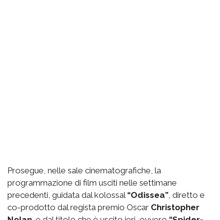
Prosegue, nelle sale cinematografiche, la
programmazione di film usciti nelle settimane
precedenti, guidata dal kolossal
“Odissea”
, diretto e
co-prodotto dal regista premio Oscar
Christopher
Nolan
, e dal titolo che è uscito ieri, ovvero
“Spider-