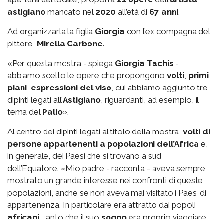
astigiano
mancato nel
2020
all’età di
67 anni
.
Ad organizzarla la figlia
Giorgia
con l’ex compagna del
pittore,
Mirella Carbone
.
«Per questa mostra - spiega
Giorgia Tachis
-
abbiamo scelto le opere che propongono
volti
,
primi
piani
,
espressioni del viso
, cui abbiamo aggiunto tre
dipinti legati all’
Astigiano
, riguardanti, ad esempio, il
tema del
Palio
».
Al centro dei dipinti legati al titolo della mostra,
volti di
persone appartenenti a popolazioni dell’Africa
e,
in generale, dei Paesi che si trovano a sud
dell’Equatore. «Mio padre - racconta - aveva sempre
mostrato un grande interesse nei confronti di queste
popolazioni, anche se non aveva mai visitato i Paesi di
appartenenza. In particolare era attratto dai popoli
africani
, tanto che il suo
sogno
era proprio viaggiare