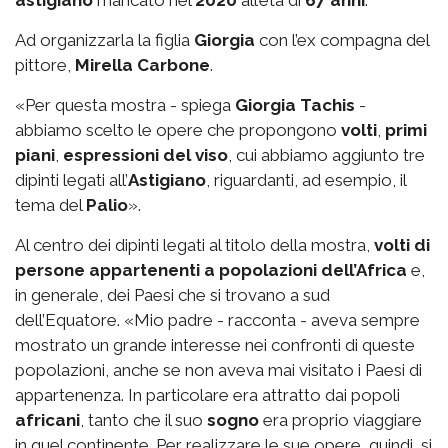
Ad organizzarla la figlia
Giorgia
con l’ex compagna del
pittore,
Mirella Carbone
.
«Per questa mostra - spiega
Giorgia Tachis
-
abbiamo scelto le opere che propongono
volti
,
primi
piani
,
espressioni del viso
, cui abbiamo aggiunto tre
dipinti legati all’
Astigiano
, riguardanti, ad esempio, il
tema del
Palio
».
Al centro dei dipinti legati al titolo della mostra,
volti di
persone appartenenti a popolazioni dell’Africa
e,
in generale, dei Paesi che si trovano a sud
dell’Equatore. «Mio padre - racconta - aveva sempre
mostrato un grande interesse nei confronti di queste
popolazioni, anche se non aveva mai visitato i Paesi di
appartenenza. In particolare era attratto dai popoli
africani
, tanto che il suo
sogno
era proprio viaggiare
in quel continente. Per realizzare le sue opere, quindi, si