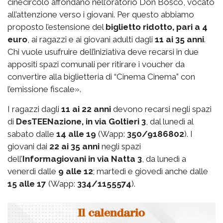
cinecircolo affondano nell’oratorio Don Bosco, vocato
all’attenzione verso i giovani. Per questo abbiamo
proposto l’estensione del
biglietto ridotto, pari a 4
euro
, ai ragazzi e ai giovani adulti dagli
11 ai 35 anni
.
Chi vuole usufruire dell’iniziativa deve recarsi in due
appositi spazi comunali per ritirare i voucher da
convertire alla biglietteria di “Cinema Cinema” con
l’emissione fiscale».
I ragazzi dagli
11 ai 22 anni
devono recarsi negli spazi
di
DesTEENazione, in via Goltieri 3
, dal lunedì al
sabato dalle
14 alle 19
(Wapp:
350/9186802
). I
giovani dai
22 ai 35 anni
negli spazi
dell’
Informagiovani in via Natta 3
, da lunedì a
venerdì dalle
9 alle 12
; martedì e giovedì anche dalle
15 alle 17
(Wapp:
334/1155574
).