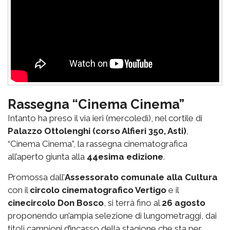
Rassegna “Cinema Cinema”
Intanto ha preso il via ieri (mercoledì), nel cortile di
Palazzo Ottolenghi (corso Alfieri 350, Asti)
,
“Cinema Cinema”, la rassegna cinematografica
all’aperto giunta alla
44esima edizione
.
Promossa dall’
Assessorato comunale alla Cultura
con il
circolo cinematografico Vertigo
e il
cinecircolo Don Bosco
, si terrà fino al
26 agosto
proponendo un’ampia selezione di lungometraggi, dai
titoli campioni d’incasso della stagione che sta per