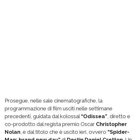
Prosegue, nelle sale cinematografiche, la
programmazione di film usciti nelle settimane
precedenti, guidata dal kolossal
“Odissea”
, diretto e
co-prodotto dal regista premio Oscar
Christopher
Nolan
, e dal titolo che è uscito ieri, ovvero
“Spider-
Man: brand new day”
di
Destin Daniel Cretton
. Un