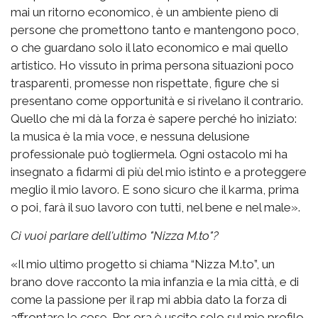
mai un ritorno economico, è un ambiente pieno di
persone che promettono tanto e mantengono poco,
o che guardano solo il lato economico e mai quello
artistico. Ho vissuto in prima persona situazioni poco
trasparenti, promesse non rispettate, figure che si
presentano come opportunità e si rivelano il contrario.
Quello che mi dà la forza è sapere perché ho iniziato:
la musica è la mia voce, e nessuna delusione
professionale può togliermela. Ogni ostacolo mi ha
insegnato a fidarmi di più del mio istinto e a proteggere
meglio il mio lavoro. E sono sicuro che il karma, prima
o poi, farà il suo lavoro con tutti, nel bene e nel male».
Ci vuoi parlare dell'ultimo "Nizza M.to"?
«Il mio ultimo progetto si chiama “Nizza M.to”, un
brano dove racconto la mia infanzia e la mia città, e di
come la passione per il rap mi abbia dato la forza di
affrontare le cose. Per ora è uscito solo sul mio profilo