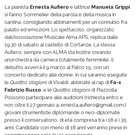
La pianista
Ernesta Aufiero
e lattrice
Manuela Grippi
si fanno Sommelier della parola e della musica in
cantina, consigliando abbinamenti per un connubio fra
palato ed emozioni. Lo spettacolo, organizzato
dallAssociazione Musicale Alma APS, replica dalle
19.30 di sabato al castello di Cortanze. La stessa
Aufiero, sempre con ALMA sta inoltre creando
unorchestra da camera totalmente femminile. Il
debutto avverrà il 9 marzo al Palco 19, con un
concerto dedicato alle donne, in cui saranno eseguite
le 
Quattro stagioni
 di Vivaldi, abbinate al rap di
Fa-x
Fabrizio Russo
, e le 
Quattro stagioni
 di Piazzolla.
Possono partecipare alle audizioni (richiesta entro e
non oltre il 27 gennaio a: ernesta.aufiero@gmail.com.)
giovani strumentiste diplomande o neo-diplomate
presso il conservatorio, di età compresa tra i 18 e i 35
anni. Candidate con meno di 18 anni verranno prese in