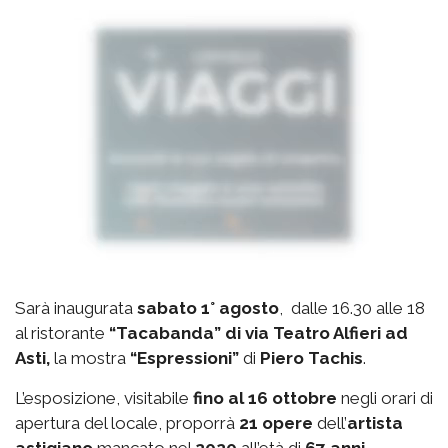
Sarà inaugurata
sabato 1° agosto
, dalle 16.30 alle 18
al ristorante
“Tacabanda” di via Teatro Alfieri ad
Asti,
la mostra
“Espressioni”
di
Piero Tachis
.
L’esposizione, visitabile
fino al 16 ottobre
negli orari di
apertura del locale, proporrà
21 opere
dell’
artista
astigiano
mancato nel
2020
all’età di
67 anni
.