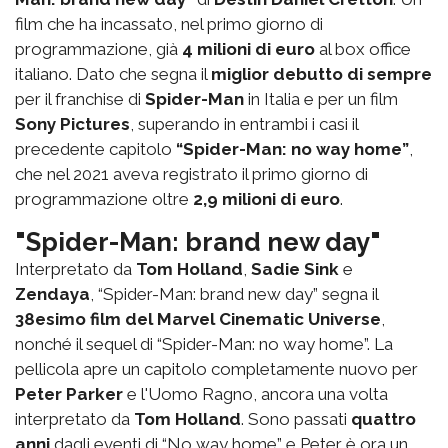
film che ha incassato, nel primo giorno di
programmazione, già
4 milioni di euro
al box office
italiano. Dato che segna il
miglior debutto di sempre
per il franchise di
Spider-Man
in Italia e per un film
Sony Pictures
, superando in entrambi i casi il
precedente capitolo
“Spider-Man: no way home”
,
che nel 2021 aveva registrato il primo giorno di
programmazione oltre
2,9 milioni di euro
.
"Spider-Man: brand new day"
Interpretato da
Tom Holland
,
Sadie Sink
e
Zendaya
, “Spider-Man: brand new day” segna il
38esimo film del Marvel Cinematic Universe
,
nonché il sequel di “Spider-Man: no way home”. La
pellicola apre un capitolo completamente nuovo per
Peter Parker
e l'Uomo Ragno, ancora una volta
interpretato da
Tom Holland
. Sono passati
quattro
anni
dagli eventi di “No way home” e Peter è ora un