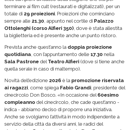
terminare ai film cult (restaurati e digitalizzati), per un
totale di
29 proiezioni
. Proiezioni che cominciano
sempre alle
21.30
, appunto nel cortile di
Palazzo
Ottolenghi (corso Alfieri 350)
, dove è stata allestita
la biglietteria ed è presente anche un punto ristoro.
Prevista anche quest’anno la
doppia proiezione
quotidiana
, con l’appuntamento delle
17.30
nella
Sala Pastrone
del
Teatro Alfieri
(dove si tiene anche
quella serale in caso di maltempo).
Novità dell’edizione
2026
è la
promozione riservata
ai ragazzi
, come spiega
Fabio Grandi
, presidente del
cinecircolo Don Bosco. «In occasione del
60esimo
compleanno
del cinecircolo, che cade quest’anno -
indica - abbiamo deciso di proporre una iniziativa.
Anche se svolgiamo l’attività in modo indipendente a
servizio della città da diversi anni, le radici del