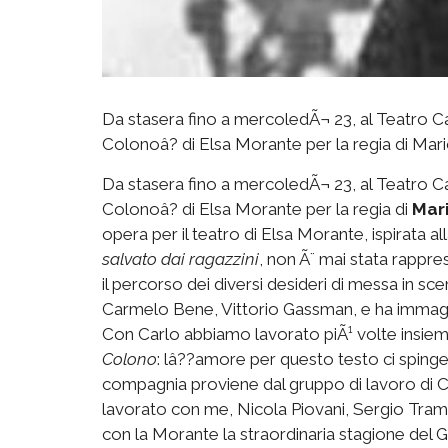
Da stasera fino a mercoledÃ¬ 23, al Teatro Ca
Colonoâ? di Elsa Morante per la regia di Mar
Da stasera fino a mercoledÃ¬ 23, al Teatro Ca
Colonoâ? di Elsa Morante per la regia di
Mar
opera per il teatro di Elsa Morante, ispirata 
salvato dai ragazzini
, non Ã¨ mai stata rappre
il percorso dei diversi desideri di messa in s
Carmelo Bene, Vittorio Gassman, e ha immagina
Con Carlo abbiamo lavorato piÃ¹ volte insiem
Colono
: lâ??amore per questo testo ci spinge 
compagnia proviene dal gruppo di lavoro di C
lavorato con me, Nicola Piovani, Sergio Tram
con la Morante la straordinaria stagione del G