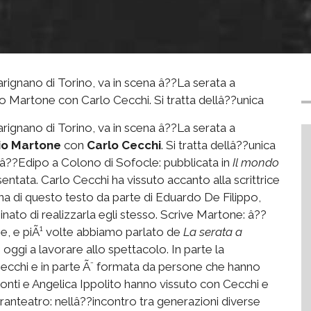
rignano di Torino, va in scena â??La serata a
io Martone con Carlo Cecchi. Si tratta dellâ??unica
rignano di Torino, va in scena â??La serata a
io Martone
con
Carlo Cecchi
. Si tratta dellâ??unica
allâ??Edipo a Colono di Sofocle: pubblicata in
Il mondo
sentata. Carlo Cecchi ha vissuto accanto alla scrittrice
cena di questo testo da parte di Eduardo De Filippo,
to di realizzarla egli stesso. Scrive Martone: â??
e, e piÃ¹ volte abbiamo parlato de
La serata a
oggi a lavorare allo spettacolo. In parte la
ecchi e in parte Ã¨ formata da persone che hanno
onti e Angelica Ippolito hanno vissuto con Cecchi e
ranteatro: nellâ??incontro tra generazioni diverse