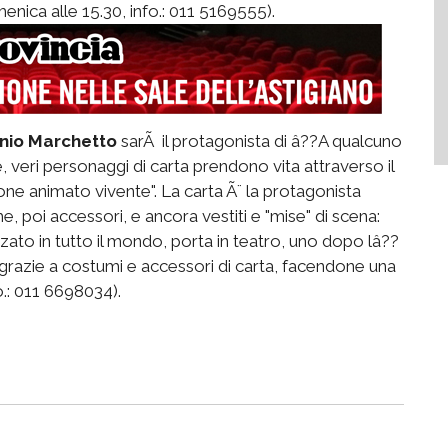
menica alle 15.30, info.: 011 5169555).
nio Marchetto
sarÃ il protagonista di â??A qualcuno
e, veri personaggi di carta prendono vita attraverso il
artone animato vivente". La carta Ã¨ la protagonista
, poi accessori, e ancora vestiti e "mise" di scena:
zato in tutto il mondo, porta in teatro, uno dopo lâ??
grazie a costumi e accessori di carta, facendone una
fo.: 011 6698034).