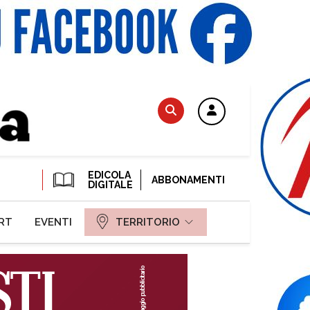
EDICOLA
ABBONAMENTI
DIGITALE
RT
EVENTI
TERRITORIO