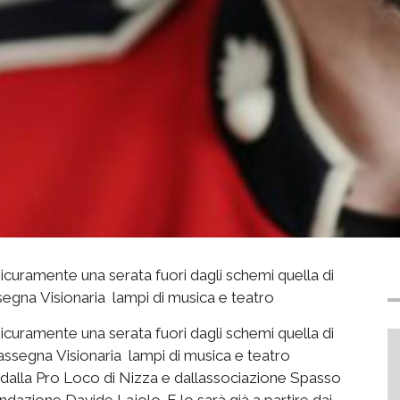
 sicuramente una serata fuori dagli schemi quella di
gna Visionaria  lampi di musica e teatro
 sicuramente una serata fuori dagli schemi quella di
assegna Visionaria  lampi di musica e teatro
dalla Pro Loco di Nizza e dallassociazione Spasso
azione Davide Lajolo. E lo sarà già a partire dai