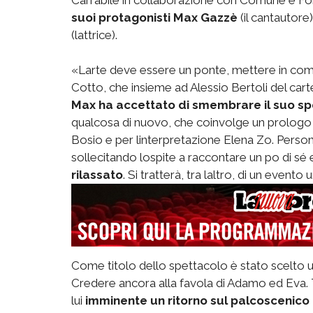
suoi protagonisti Max Gazzè
(il cantautore
(lattrice).
«Larte deve essere un ponte, mettere in comu
Cotto, che insieme ad Alessio Bertoli del carte
Max ha accettato di smembrare il suo sp
qualcosa di nuovo, che coinvolge un prologo e 
Bosio e per linterpretazione Elena Zo. Person
sollecitando lospite a raccontare un po di sé 
rilassato
. Si tratterà, tra laltro, di un evento 
Come titolo dello spettacolo è stato scelto u
Credere ancora alla favola di Adamo ed Eva. T
lui
imminente un ritorno sul palcoscenico 