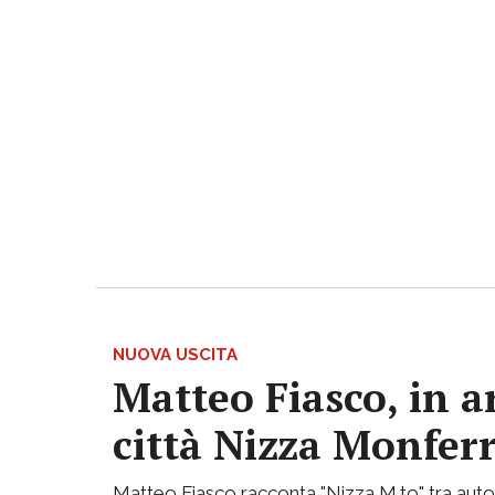
NUOVA USCITA
Matteo Fiasco, in a
città Nizza Monfer
Matteo Fiasco racconta "Nizza M.to" tra autof