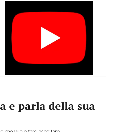
a e parla della sua
e che vuole farsi ascoltare