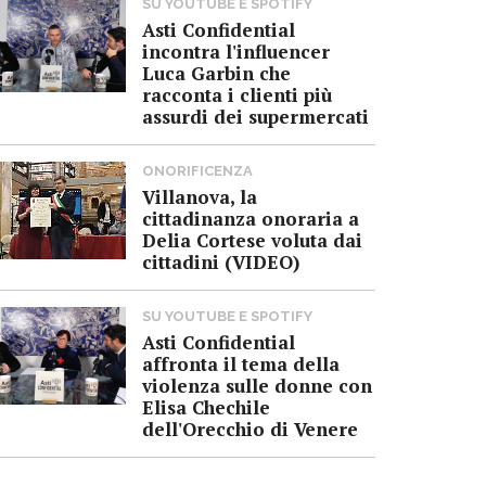
SU YOUTUBE E SPOTIFY
Asti Confidential
incontra l'influencer
Luca Garbin che
racconta i clienti più
assurdi dei supermercati
ONORIFICENZA
Villanova, la
cittadinanza onoraria a
Delia Cortese voluta dai
cittadini (VIDEO)
SU YOUTUBE E SPOTIFY
Asti Confidential
affronta il tema della
violenza sulle donne con
Elisa Chechile
dell'Orecchio di Venere