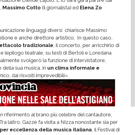
),
Massimo Cotto
(il giornalista) ed
Elena Zo
nicazione linguaggi diversi  chiarisce Massimo
llone è anche direttore artistico.  In questo caso,
ettacolo tradizionale
, il concerto, per arricchirlo di
lepilogo teatrale, su testi di Bertoli e Loredana
almente svolgerò la funzione di intervistatore,
e della sua musica, in
un clima informale e
unico, dai risvolti imprevedibili».
n riferimento al brano più celebre del cantautore,
ra laltro, Gazzè fa visita a Nizza nonostante sia per
per eccellenza della musica italiana
, il Festival di