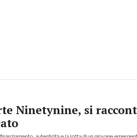
rte Ninetynine, si raccont
rato
inanziamento, autenticità e la lotta di un giovane emergent