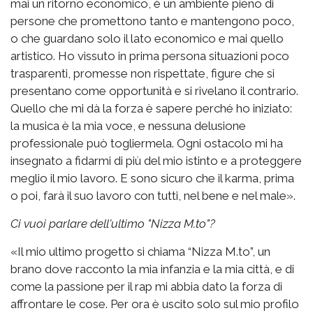
mai un ritorno economico, è un ambiente pieno di
persone che promettono tanto e mantengono poco,
o che guardano solo il lato economico e mai quello
artistico. Ho vissuto in prima persona situazioni poco
trasparenti, promesse non rispettate, figure che si
presentano come opportunità e si rivelano il contrario.
Quello che mi dà la forza è sapere perché ho iniziato:
la musica è la mia voce, e nessuna delusione
professionale può togliermela. Ogni ostacolo mi ha
insegnato a fidarmi di più del mio istinto e a proteggere
meglio il mio lavoro. E sono sicuro che il karma, prima
o poi, farà il suo lavoro con tutti, nel bene e nel male».
Ci vuoi parlare dell'ultimo "Nizza M.to"?
«Il mio ultimo progetto si chiama “Nizza M.to”, un
brano dove racconto la mia infanzia e la mia città, e di
come la passione per il rap mi abbia dato la forza di
affrontare le cose. Per ora è uscito solo sul mio profilo