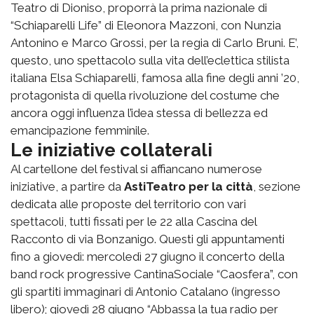
Teatro di Dioniso, proporrà la prima nazionale di
“Schiaparelli Life” di Eleonora Mazzoni, con Nunzia
Antonino e Marco Grossi, per la regia di Carlo Bruni. E’,
questo, uno spettacolo sulla vita dell’eclettica stilista
italiana Elsa Schiaparelli, famosa alla fine degli anni ’20,
protagonista di quella rivoluzione del costume che
ancora oggi influenza l’idea stessa di bellezza ed
emancipazione femminile.
Le iniziative collaterali
Al cartellone del festival si affiancano numerose
iniziative, a partire da
AstiTeatro per la città
, sezione
dedicata alle proposte del territorio con vari
spettacoli, tutti fissati per le 22 alla Cascina del
Racconto di via Bonzanigo. Questi gli appuntamenti
fino a giovedì: mercoledì 27 giugno il concerto della
band rock progressive CantinaSociale “Caosfera”, con
gli spartiti immaginari di Antonio Catalano (ingresso
libero); giovedì 28 giugno “Abbassa la tua radio per