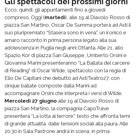
Gli spettacoli dei prossimi giorni
Ecco, quindi, gli appuntamenti fino a giovedì
compreso. Oggi (
martedì
), alle 19 al Diavolo Rosso di
piazza San Martino, Oscar De Summa porterà ad Asti il
suo pluripremiato “Stasera sono in vena”, un ironico e
amaro racconto in prima persona legato alla sua
adolescenza in Puglia negli anni Ottanta. Alle 21, allo
Spazio Kor di piazza San Giuseppe, Umberto Orsini e
Giovanna Marini presenteranno “La Ballata del carcere
di Reading” di Oscar Wilde, spettacolo con la regia di
Elio De Capitani che debuttò ad AstiTeatro27, con
cinque ballate composte dalla Marini ad
accompagnare Orsini che interpreta i versi di Wilde.
Mercoledì 27 giugno
alle 19 al Diavolo Rosso di
piazza San Martino, la compagnia CapoTrave
presenterà “La lotta al terrore”, testo che affronta temi
di grande attualità, dalle tensioni sociali alla paura. Alle
20.30 in Sala Pastrone andrà in scena, in prima