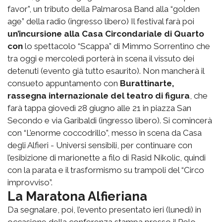
favor”, un tributo della Palmarosa Band alla “golden
age” della radio (ingresso libero) Il festival farà poi
un’incursione alla Casa Circondariale di Quarto
con
lo spettacolo “Scappa” di Mimmo Sorrentino che
tra oggi e mercoledì porterà in scena il vissuto dei
detenuti (evento già tutto esaurito). Non mancherà il
consueto appuntamento con
Burattinarte,
rassegna internazionale del teatro di figura
, che
farà tappa giovedì 28 giugno alle 21 in piazza San
Secondo e via Garibaldi (ingresso libero). Si comincerà
con “L’enorme coccodrillo”, messo in scena da Casa
degli Alfieri - Universi sensibili, per continuare con
l’esibizione di marionette a filo di Rasid Nikolic, quindi
con la parata e il trasformismo su trampoli del “Circo
improvviso”.
La Maratona Alfieriana
Da segnalare, poi, l’evento presentato ieri (lunedì) in
occasione della conferenza stampa presso il Polo