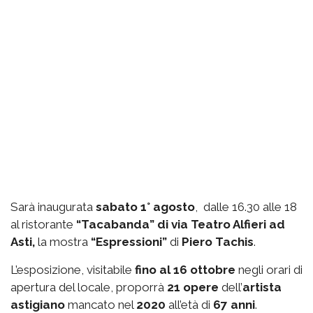
Sarà inaugurata
sabato 1° agosto
, dalle 16.30 alle 18
al ristorante
“Tacabanda” di via Teatro Alfieri ad
Asti,
la mostra
“Espressioni”
di
Piero Tachis
.
L’esposizione, visitabile
fino al 16 ottobre
negli orari di
apertura del locale, proporrà
21 opere
dell’
artista
astigiano
mancato nel
2020
all’età di
67 anni
.