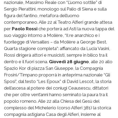
nazionale, Massimo Reale con “L’uomo sottile” di
Sergio Pierattini, monologo sul Palio di Siena e sulla
figura del fantino, metafora dell’uomo
contemporaneo. Alle 22 al Teatro Alfieri grande attesa
per
Paolo Rossi
che porterà ad Asti la nuova tappa del
suo viaggio intorno a Molière, “Il re anarchico e i
fuorilegge di Versailles – da Molière a George Best.
Quarta stagione completa”: affiancato da Lucia Vasini,
Rossi dirigerà attori e musicisti, sempre in bilico tra il
dentro e il fuori scena.
Giovedì 28 giugno
, alle 20 allo
Spazio Kor di piazza San Giuseppe, la Compagnia
Frosini/Timpano proporrà in anteprima nazionale “Gli
Sposi”, dal testo “Les Epoux” di David Lescot, la storia
dell’ascesa al potere dei coniugi Ceausescu, dittatori
che per oltre vent’anni hanno seminato la paura tra il
popolo romeno. Alle 22 alla Chiesa del Gesù del
complesso del Michelerio (corso Alfieri 381) la storica
compagnia astigiana Casa degli Alfieri, insieme al