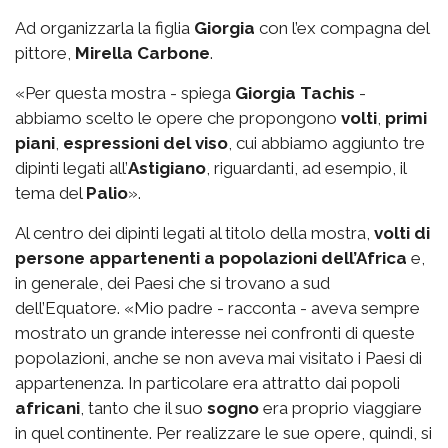
Ad organizzarla la figlia
Giorgia
con l’ex compagna del
pittore,
Mirella Carbone
.
«Per questa mostra - spiega
Giorgia Tachis
-
abbiamo scelto le opere che propongono
volti
,
primi
piani
,
espressioni del viso
, cui abbiamo aggiunto tre
dipinti legati all’
Astigiano
, riguardanti, ad esempio, il
tema del
Palio
».
Al centro dei dipinti legati al titolo della mostra,
volti di
persone appartenenti a popolazioni dell’Africa
e,
in generale, dei Paesi che si trovano a sud
dell’Equatore. «Mio padre - racconta - aveva sempre
mostrato un grande interesse nei confronti di queste
popolazioni, anche se non aveva mai visitato i Paesi di
appartenenza. In particolare era attratto dai popoli
africani
, tanto che il suo
sogno
era proprio viaggiare
in quel continente. Per realizzare le sue opere, quindi, si