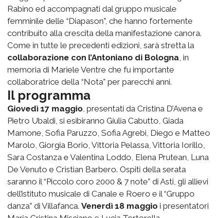
Rabino ed accompagnati dal gruppo musicale
femminile delle “Diapason”, che hanno fortemente
contribuito alla crescita della manifestazione canora.
Come in tutte le precedenti edizioni, sarà stretta la
collaborazione con l’Antoniano di Bologna
, in
memoria di Mariele Ventre che fu importante
collaboratrice della “Nota” per parecchi anni.
Il programma
Giovedì 17 maggio
, presentati da Cristina D’Avena e
Pietro Ubaldi, si esibiranno Giulia Cabutto, Giada
Mamone, Sofia Paruzzo, Sofia Agrebi, Diego e Matteo
Marolo, Giorgia Borio, Vittoria Pelassa, Vittoria Iorillo,
Sara Costanza e Valentina Loddo, Elena Prutean, Luna
De Venuto e Cristian Barbero. Ospiti della serata
saranno il “Piccolo coro 2000 & 7 note” di Asti, gli allievi
dell’istituto musicale di Canale e Roero e il “Gruppo
danza” di Villafanca.
Venerdì 18 maggio
i presentatori
Maria Cristina Misciano e Lucia Tortorella