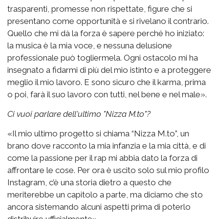
trasparenti, promesse non rispettate, figure che si
presentano come opportunità e si rivelano il contrario.
Quello che mi dà la forza è sapere perché ho iniziato:
la musica è la mia voce, e nessuna delusione
professionale può togliermela. Ogni ostacolo mi ha
insegnato a fidarmi di più del mio istinto e a proteggere
meglio il mio lavoro. E sono sicuro che il karma, prima
o poi, farà il suo lavoro con tutti, nel bene e nel male».
Ci vuoi parlare dell'ultimo "Nizza M.to"?
«Il mio ultimo progetto si chiama “Nizza M.to”, un
brano dove racconto la mia infanzia e la mia città, e di
come la passione per il rap mi abbia dato la forza di
affrontare le cose. Per ora è uscito solo sul mio profilo
Instagram, c’è una storia dietro a questo che
meriterebbe un capitolo a parte, ma diciamo che sto
ancora sistemando alcuni aspetti prima di poterlo
distribuire ufficialmente».