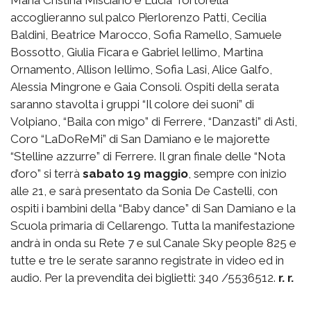
accoglieranno sul palco Pierlorenzo Patti, Cecilia
Baldini, Beatrice Marocco, Sofia Ramello, Samuele
Bossotto, Giulia Ficara e Gabriel Iellimo, Martina
Ornamento, Allison Iellimo, Sofia Lasi, Alice Galfo,
Alessia Mingrone e Gaia Consoli. Ospiti della serata
saranno stavolta i gruppi “Il colore dei suoni” di
Volpiano, “Baila con migo” di Ferrere, “Danzasti” di Asti,
Coro “LaDoReMi” di San Damiano e le majorette
“Stelline azzurre” di Ferrere. Il gran finale delle “Nota
d’oro” si terrà
sabato 19 maggio
, sempre con inizio
alle 21, e sarà presentato da Sonia De Castelli, con
ospiti i bambini della “Baby dance” di San Damiano e la
Scuola primaria di Cellarengo. Tutta la manifestazione
andrà in onda su Rete 7 e sul Canale Sky people 825 e
tutte e tre le serate saranno registrate in video ed in
audio. Per la prevendita dei biglietti: 340 /5536512.
r. r.