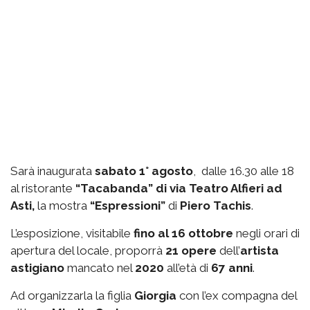
Sarà inaugurata
sabato 1° agosto
, dalle 16.30 alle 18
al ristorante
“Tacabanda” di via Teatro Alfieri ad
Asti,
la mostra
“Espressioni”
di
Piero Tachis
.
L’esposizione, visitabile
fino al 16 ottobre
negli orari di
apertura del locale, proporrà
21 opere
dell’
artista
astigiano
mancato nel
2020
all’età di
67 anni
.
Ad organizzarla la figlia
Giorgia
con l’ex compagna del