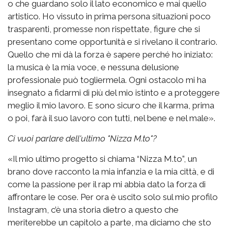
o che guardano solo il lato economico e mai quello
artistico. Ho vissuto in prima persona situazioni poco
trasparenti, promesse non rispettate, figure che si
presentano come opportunità e si rivelano il contrario.
Quello che mi dà la forza è sapere perché ho iniziato:
la musica è la mia voce, e nessuna delusione
professionale può togliermela. Ogni ostacolo mi ha
insegnato a fidarmi di più del mio istinto e a proteggere
meglio il mio lavoro. E sono sicuro che il karma, prima
o poi, farà il suo lavoro con tutti, nel bene e nel male».
Ci vuoi parlare dell'ultimo "Nizza M.to"?
«Il mio ultimo progetto si chiama “Nizza M.to”, un
brano dove racconto la mia infanzia e la mia città, e di
come la passione per il rap mi abbia dato la forza di
affrontare le cose. Per ora è uscito solo sul mio profilo
Instagram, c’è una storia dietro a questo che
meriterebbe un capitolo a parte, ma diciamo che sto