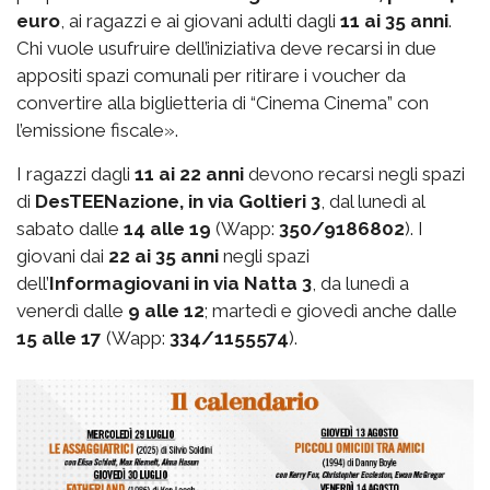
euro
, ai ragazzi e ai giovani adulti dagli
11 ai 35 anni
.
Chi vuole usufruire dell’iniziativa deve recarsi in due
appositi spazi comunali per ritirare i voucher da
convertire alla biglietteria di “Cinema Cinema” con
l’emissione fiscale».
I ragazzi dagli
11 ai 22 anni
devono recarsi negli spazi
di
DesTEENazione, in via Goltieri 3
, dal lunedì al
sabato dalle
14 alle 19
(Wapp:
350/9186802
). I
giovani dai
22 ai 35 anni
negli spazi
dell’
Informagiovani in via Natta 3
, da lunedì a
venerdì dalle
9 alle 12
; martedì e giovedì anche dalle
15 alle 17
(Wapp:
334/1155574
).