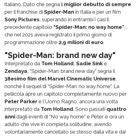
italiano. Dato che segna il
miglior debutto di sempre
per il franchise di
Spider-Man
in Italia e per un film
Sony Pictures
, superando in entrambi i casi il
precedente capitolo
“Spider-Man: no way home”
,
che nel 2021 aveva registrato il primo giorno di
programmazione oltre
2,9 milioni di euro
.
"Spider-Man: brand new day"
Interpretato da
Tom Holland
,
Sadie Sink
e
Zendaya
, “Spider-Man: brand new day” segna il
38esimo film del Marvel Cinematic Universe
,
nonché il sequel di “Spider-Man: no way home”. La
pellicola apre un capitolo completamente nuovo per
Peter Parker
e l'Uomo Ragno, ancora una volta
interpretato da
Tom Holland
. Sono passati
quattro
anni
dagli eventi di “No way home” e Peter è ora un
adulto che vive in completa solitudine, avendo
volontariamente cancellato se stesso dalla vita e dai