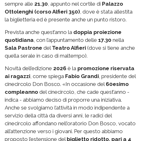
sempre alle
21.30
, appunto nel cortile di
Palazzo
Ottolenghi (corso Alfieri 350)
, dove è stata allestita
la biglietteria ed è presente anche un punto ristoro.
Prevista anche quest’anno la
doppia proiezione
quotidiana
, con l’appuntamento delle
17.30
nella
Sala Pastrone
del
Teatro Alfieri
(dove si tiene anche
quella serale in caso di maltempo).
Novità dell’edizione
2026
è la
promozione riservata
ai ragazzi
, come spiega
Fabio Grandi
, presidente del
cinecircolo Don Bosco. «In occasione del
60esimo
compleanno
del cinecircolo, che cade quest’anno -
indica - abbiamo deciso di proporre una iniziativa.
Anche se svolgiamo l’attività in modo indipendente a
servizio della città da diversi anni, le radici del
cinecircolo affondano nell’oratorio Don Bosco, vocato
all’attenzione verso i giovani. Per questo abbiamo
proposto l’estensione del
biglietto ridotto, pari a 4