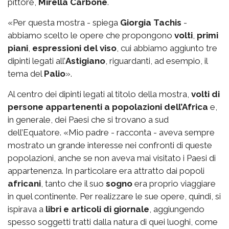
pittore,
Mirella Carbone
.
«Per questa mostra - spiega
Giorgia Tachis
-
abbiamo scelto le opere che propongono
volti
,
primi
piani
,
espressioni del viso
, cui abbiamo aggiunto tre
dipinti legati all’
Astigiano
, riguardanti, ad esempio, il
tema del
Palio
».
Al centro dei dipinti legati al titolo della mostra,
volti di
persone appartenenti a popolazioni dell’Africa
e,
in generale, dei Paesi che si trovano a sud
dell’Equatore. «Mio padre - racconta - aveva sempre
mostrato un grande interesse nei confronti di queste
popolazioni, anche se non aveva mai visitato i Paesi di
appartenenza. In particolare era attratto dai popoli
africani
, tanto che il suo
sogno
era proprio viaggiare
in quel continente. Per realizzare le sue opere, quindi, si
ispirava a
libri e articoli di giornale
, aggiungendo
spesso soggetti tratti dalla natura di quei luoghi, come